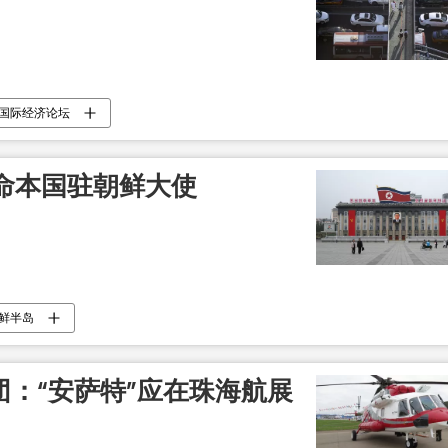
国际经济论坛
命本国驻朝鲜大使
鲜半岛
团：“安萨特”应在珠海航展