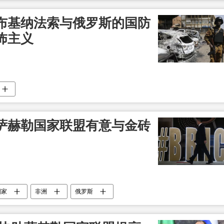
布基纳法索与俄罗斯的国防
怖主义
萨赫勒国家联盟有意与金砖
国家
非洲
俄罗斯