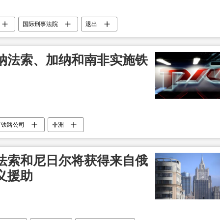
国际刑事法院
退出
纳法索、加纳和南非实施铁
斯铁路公司
非洲
法索和尼日尔将获得来自俄
义援助