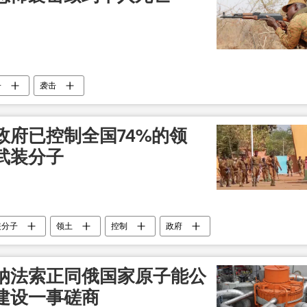
子
袭击
政府已控制全国74%的领
武装分子
装分子
领土
控制
政府
纳法索正同俄国家原子能公
建设一事磋商