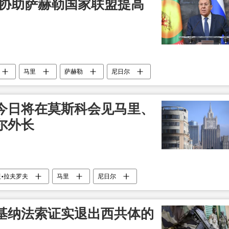
将协助萨赫勒国家联盟提高
马里
萨赫勒
尼日尔
今日将在莫斯科会见马里、
尔外长
•拉夫罗夫
马里
尼日尔
基纳法索证实退出西共体的