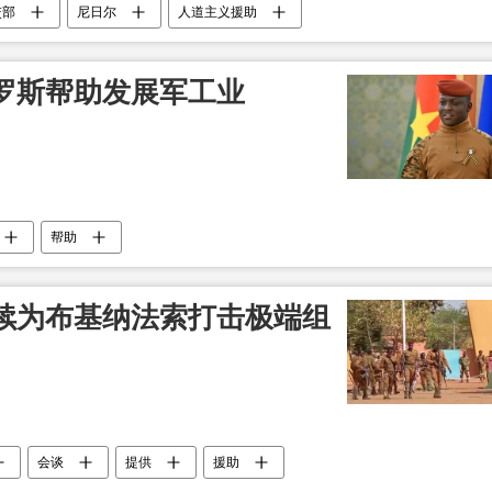
交部
尼日尔
人道主义援助
罗斯帮助发展军工业
帮助
续为布基纳法索打击极端组
会谈
提供
援助