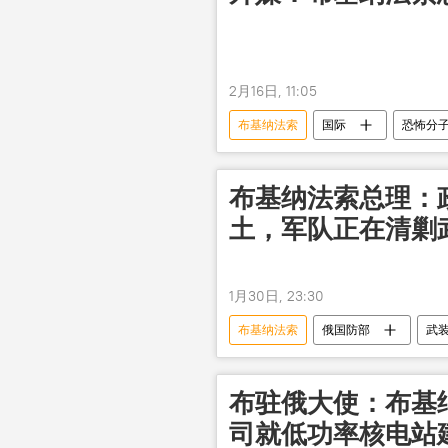
2月16日, 11:05
布基纳法索
国际
恐怖分
布基纳法索总理：
土，军队正在清剿
1月30日, 23:30
布基纳法索
俄国防部
武
布驻俄大使：布基
司就低功率核电站