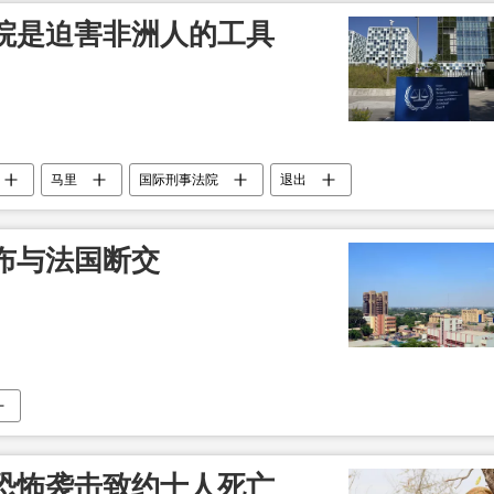
院是迫害非洲人的工具
马里
国际刑事法院
退出
布与法国断交
恐怖袭击致约十人死亡