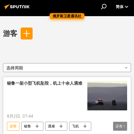
简体
俄罗斯卫星通讯社
游客
选择周期
秘鲁一架小型飞机坠毁，机上十余人遇难
8月2日, 07:44
游客
秘鲁
遇难
飞机
还有
1