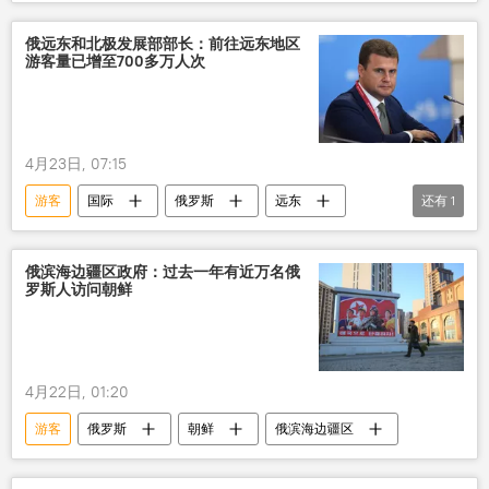
俄中关系
俄远东和北极发展部部长：前往远东地区
游客量已增至700多万人次
4月23日, 07:15
游客
国际
俄罗斯
远东
还有
1
北极
俄滨海边疆区政府：过去一年有近万名俄
罗斯人访问朝鲜
4月22日, 01:20
游客
俄罗斯
朝鲜
俄滨海边疆区