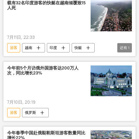
载有32名印度游客的快艇在越南倾覆致15
人死
7月11日, 22:33
游客
越南
印度
快艇
还有
1
死亡
今年前5个月访俄外国游客达200万人
次，同比增长23%
7月10日, 20:19
游客
俄罗斯
今年春季中国赴俄鞑靼斯坦游客数量同比
增长22%