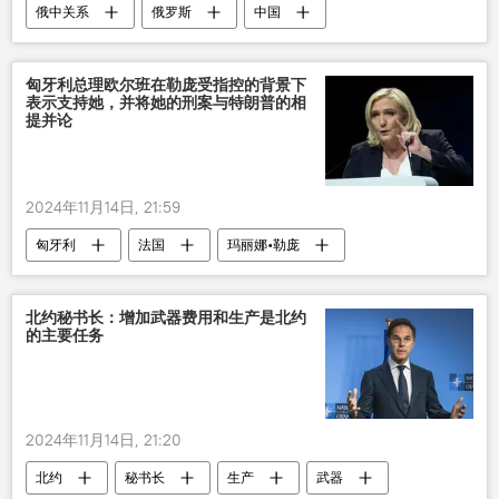
俄中关系
俄罗斯
中国
航展
匈牙利总理欧尔班在勒庞受指控的背景下
表示支持她，并将她的刑案与特朗普的相
提并论
2024年11月14日, 21:59
匈牙利
法国
玛丽娜•勒庞
支持
北约秘书长：增加武器费用和生产是北约
的主要任务
2024年11月14日, 21:20
北约
秘书长
生产
武器