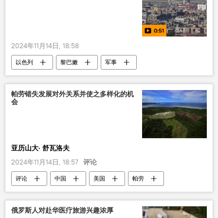
0:51
2024年11月14日, 18:58
以色列
黎巴嫩
军事
多媒体
视频
帕劳错失发展对外关系并使之多样化的机
会
亚历山大· 舒瓦洛夫
2024年11月14日, 18:57
评论
评论
中国
美国
帕劳
国际
俄罗斯人对赴华医疗旅游兴趣浓厚