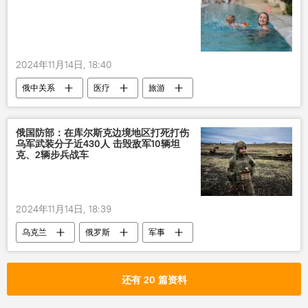
2024年11月14日, 18:40
俄中关系
医疗
旅游
俄国防部：在库尔斯克边境地区打死打伤
乌军武装分子近430人 击毁敌军10辆坦
克、2辆步兵战车
2024年11月14日, 18:39
乌克兰
俄罗斯
军事
还有 20 篇资料