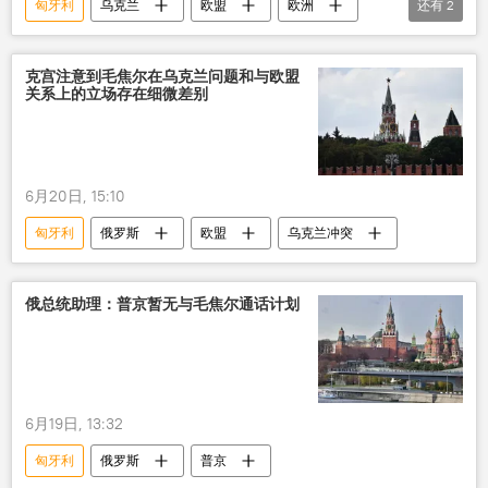
匈牙利
乌克兰
欧盟
欧洲
还有
2
乌克兰人
国际
克宫注意到毛焦尔在乌克兰问题和与欧盟
关系上的立场存在细微差别
6月20日, 15:10
匈牙利
俄罗斯
欧盟
乌克兰冲突
俄总统助理：普京暂无与毛焦尔通话计划
6月19日, 13:32
匈牙利
俄罗斯
普京