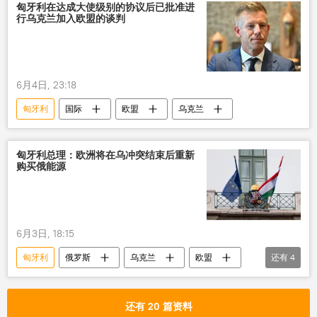
匈牙利在达成大使级别的协议后已批准进
行乌克兰加入欧盟的谈判
6月4日, 23:18
匈牙利
国际
欧盟
乌克兰
匈牙利总理：欧洲将在乌冲突结束后重新
购买俄能源
6月3日, 18:15
匈牙利
俄罗斯
乌克兰
欧盟
还有
4
欧洲
国际
石油
制裁
还有 20 篇资料