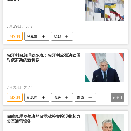
7月29日, 15:18
匈牙利
乌克兰
欧盟
匈牙利前总理欧尔班：匈牙利应否决欧盟
对俄罗斯的新制裁
7月25日, 21:14
匈牙利
前总理
否决
欧盟
还有
1
反俄制裁
匈前总理奥尔班的政党称检察院没收其办
公室通讯设备