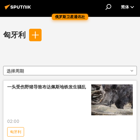
简体
俄罗斯卫星通讯社
匈牙利
选择周期
一头受伤野猪导致布达佩斯地铁发生骚乱
02:00
匈牙利