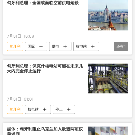
匈牙利总理：全国或面临空前供电短缺
7月31日, 16:09
匈牙利
国际
供电
核电站
还有
1
天气
匈牙利总理：保克什核电站可能在未来几
天内完全停止运行
7月31日, 01:01
匈牙利
核电站
停止
媒体：匈牙利阻止乌克兰加入欧盟两项议
题谈判