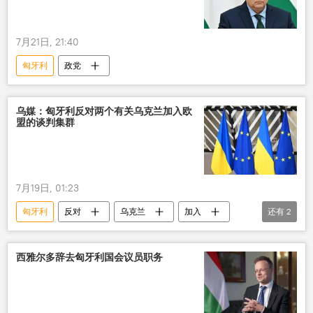
7月21日, 21:40
匈牙利
政党
乌媒：匈牙利反对两个有关乌克兰加入欧
盟的谈判集群
7月19日, 01:23
匈牙利
反对
乌克兰
加入
还有
2
欧盟
谈判
西雅尔多辞去匈牙利国会议员职务