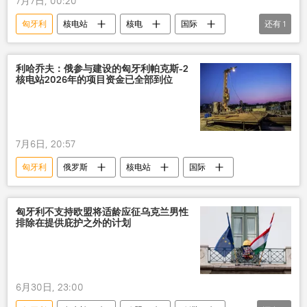
7月7日, 00:20
匈牙利
核电站
核电
国际
还有
1
俄罗斯
利哈乔夫：俄参与建设的匈牙利帕克斯-2
核电站2026年的项目资金已全部到位
7月6日, 20:57
匈牙利
俄罗斯
核电站
国际
匈牙利不支持欧盟将适龄应征乌克兰男性
排除在提供庇护之外的计划
6月30日, 23:00