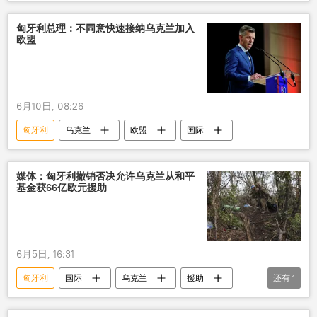
匈牙利总理：不同意快速接纳乌克兰加入
欧盟
6月10日, 08:26
匈牙利
乌克兰
欧盟
国际
媒体：匈牙利撤销否决允许乌克兰从和平
基金获66亿欧元援助
6月5日, 16:31
匈牙利
国际
乌克兰
援助
还有
1
基金