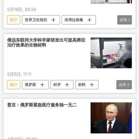
5月19日, 23:24
医疗
世界卫生组织
埃博拉病毒
还有
1
刚果
俄远东联邦大学科学家研发出可提高癌症
治疗效果的生物材料
5月5日, 17:11
医疗
俄罗斯
科学
材料
还有
2
远东
抗癌药物
普京：俄罗斯紧急医疗服务独一无二