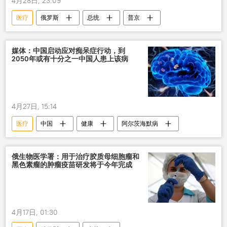
4月28日, 23:09
医疗
俄罗斯
总统
普京
媒体：中国启动应对痴呆症行动，到
2050年或有十分之一中国人患上该病
4月27日, 15:14
医疗
中国
健康
阿尔茨海默病
俄生物医学署：用于治疗胶质母细胞瘤和
黑色素瘤的肿瘤疫苗研发将于今年完成
4月17日, 01:30