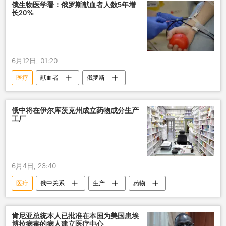
俄生物医学署：俄罗斯献血者人数5年增
长20%
6月12日, 01:20
医疗
献血者
俄罗斯
俄中将在伊尔库茨克州成立药物成分生产
工厂
6月4日, 23:40
医疗
俄中关系
生产
药物
肯尼亚总统本人已批准在本国为美国患埃
博拉病毒的病人建立医疗中心