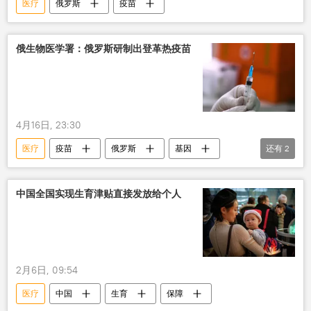
医疗
俄罗斯
疫苗
俄生物医学署：俄罗斯研制出登革热疫苗
4月16日, 23:30
医疗
疫苗
俄罗斯
基因
还有
2
尼加拉瓜
临床试验
中国全国实现生育津贴直接发放给个人
2月6日, 09:54
医疗
中国
生育
保障