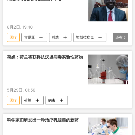
6月2日, 19:40
医疗
肯尼亚
总统
埃博拉病毒
还有
3
美国
病人
中心
荷媒：荷兰将获得抗汉坦病毒实验性药物
5月29日, 01:58
医疗
荷兰
病毒
科学家们研发出一种治疗乳腺癌的新药