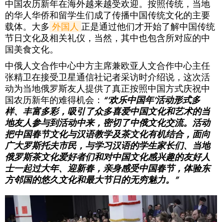
中国农历新年在海外越来越受欢迎。按照传统，当地
的华人华侨和留学生们成了传播中国传统文化的主要
载体。大多
外国人
正是通过他们才开始了解中国传统
节日文化及相关礼仪，当然，其中也包含所对应的中
国美食文化。
中俄人文合作中心中方主席兼欧亚人文合作中心主任
张精卫在接受卫星通信社记者采访时介绍说，这次活
动为当地俄罗斯友人提供了真正按照中国方式庆祝中
国农历新年的难得机会：
“‘欢乐中国年’活动形式多
样、丰富多彩，吸引了众多喜爱中国文化和艺术的当
地友人参与到活动中来，密切了中俄文化交流。活动
把中国春节文化与汉语教学及茶文化有机结合，面向
广大罗斯托夫市民，与学习汉语的学生家长们、当地
俄罗斯茶文化爱好者们和对中国文化感兴趣的友好人
士一起过大年、迎新春，亲身感受中国春节，体验东
方邻国的悠久文化和最大节日的无穷魅力。”