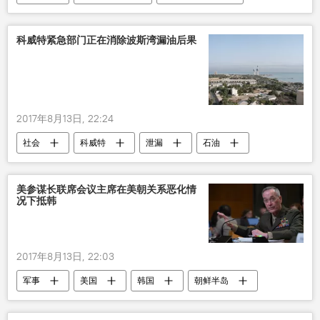
边防部门
侵犯国境
射击
科威特紧急部门正在消除波斯湾漏油后果
2017年8月13日, 22:24
社会
科威特
泄漏
石油
美参谋长联席会议主席在美朝关系恶化情
况下抵韩
2017年8月13日, 22:03
军事
美国
韩国
朝鲜半岛
访问
关系