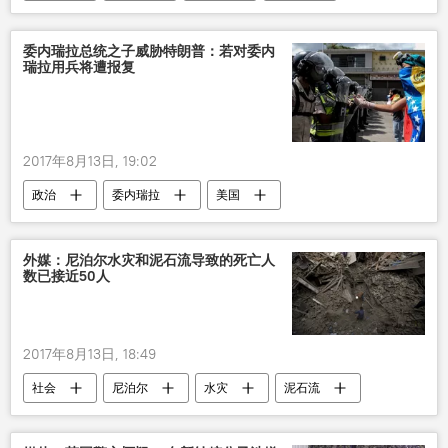
导弹
委内瑞拉总统之子威胁特朗普：若对委内
瑞拉用兵将遭报复
2017年8月13日, 19:02
政治
委内瑞拉
美国
特朗普
尼古拉斯•马杜罗
外媒：尼泊尔水灾和泥石流导致的死亡人
数已接近50人
2017年8月13日, 18:49
社会
尼泊尔
水灾
泥石流