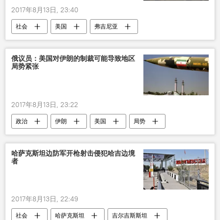
2017年8月13日, 23:40
社会
美国
弗吉尼亚
伊万卡•特朗普
冲突
种族主义
俄议员：美国对伊朗的制裁可能导致地区
局势紧张
2017年8月13日, 23:22
政治
伊朗
美国
局势
俄罗斯
克林采维奇
哈萨克斯坦边防军开枪射击侵犯哈吉边境
者
2017年8月13日, 22:49
社会
哈萨克斯坦
吉尔吉斯斯坦