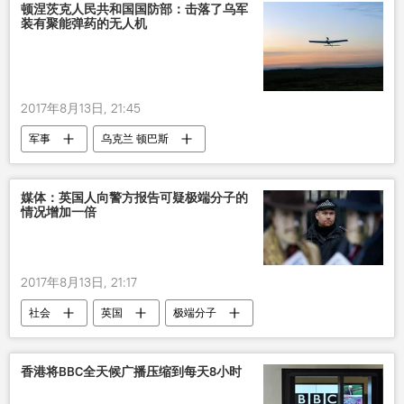
顿涅茨克人民共和国国防部：击落了乌军
装有聚能弹药的无人机
2017年8月13日, 21:45
军事
乌克兰 顿巴斯
顿涅茨克人民共和国国防部
无人机
爱德华•巴苏林
媒体：英国人向警方报告可疑极端分子的
情况增加一倍
2017年8月13日, 21:17
社会
英国
极端分子
香港将ВВС全天候广播压缩到每天8小时