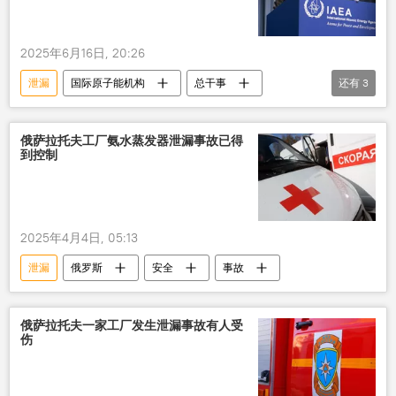
2025年6月16日, 20:26
泄漏
国际原子能机构
总干事
还有
3
伊朗
辐射
可能性
以色列伊朗冲突升级
俄萨拉托夫工厂氨水蒸发器泄漏事故已得
到控制
2025年4月4日, 05:13
泄漏
俄罗斯
安全
事故
俄萨拉托夫一家工厂发生泄漏事故有人受
伤