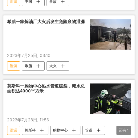
泄漏
中国
事故
希腊一家炼油厂大火后发生危险废物泄漏
2023年7月25日, 03:10
泄漏
希腊
大火
莫斯科一购物中心热水管道破裂，淹水总
面积达4000平方米
2023年7月23日, 11:56
泄漏
莫斯科
购物中心
管道
还有
1