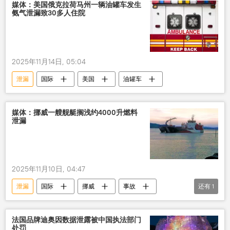
媒体：美国俄克拉荷马州一辆油罐车发生
氨气泄漏致30多人住院
2025年11月14日, 05:04
泄漏
国际
美国
油罐车
媒体：挪威一艘舰艇搁浅约4000升燃料
泄漏
2025年11月10日, 04:47
泄漏
国际
挪威
事故
还有
1
燃料
法国品牌迪奥因数据泄露被中国执法部门
处罚