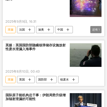
2025年9月9日, 16:31
泄漏
法国
迪奥
中国
还有
1
数据
英媒：英国国防部隐瞒核弹储存设施放射
性废水泄漏入海事件
2025年8月10日, 00:43
泄漏
英国
国防部
核废水
国际原子能机构总干事：伊朗局势升级增
加辐射泄漏的可能性