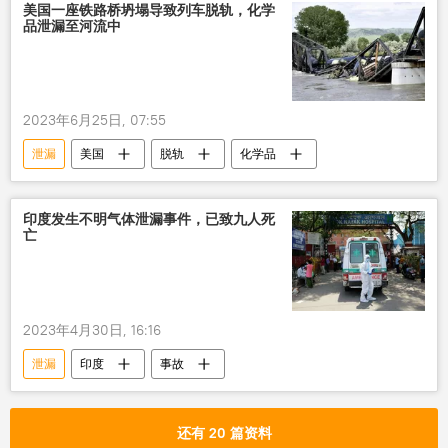
美国一座铁路桥坍塌导致列车脱轨，化学
品泄漏至河流中
2023年6月25日, 07:55
泄漏
美国
脱轨
化学品
印度发生不明气体泄漏事件，已致九人死
亡
2023年4月30日, 16:16
泄漏
印度
事故
还有 20 篇资料