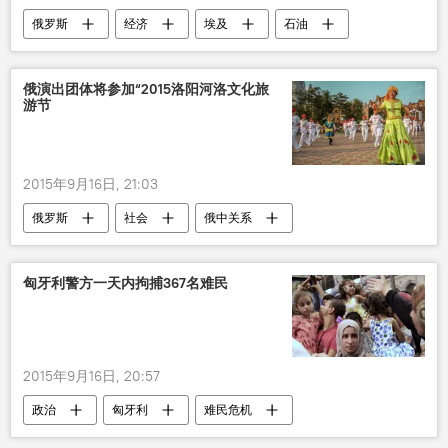
俄罗斯
经济
埃及
石油
俄罗斯能源部
亚历山大•诺瓦克
俄演出团体将参加“2015洛阳河洛文化旅
游节
2015年9月16日, 21:03
俄罗斯
社会
俄中关系
文化生活
中国
匈牙利警方一天内拘捕367名难民
2015年9月16日, 20:57
政治
匈牙利
难民危机