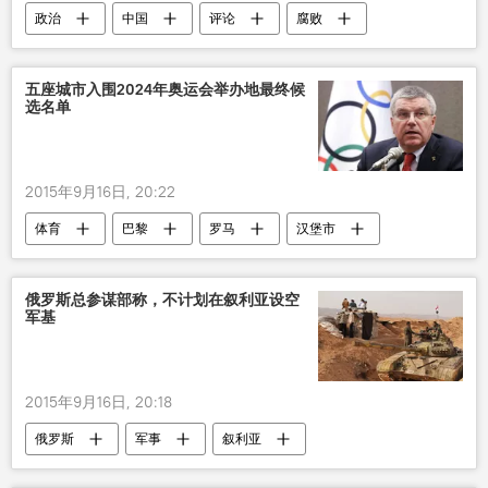
政治
中国
评论
腐败
五座城市入围2024年奥运会举办地最终候
选名单
2015年9月16日, 20:22
体育
巴黎
罗马
汉堡市
洛杉矶
布达佩斯
国际奥委会
2024年奥运会
俄罗斯总参谋部称，不计划在叙利亚设空
军基
2015年9月16日, 20:18
俄罗斯
军事
叙利亚