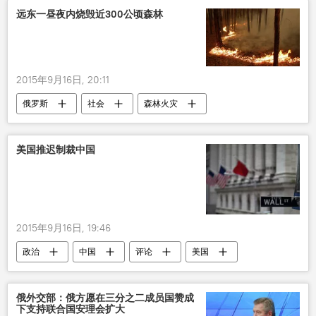
远东一昼夜内烧毁近300公顷森林
2015年9月16日, 20:11
俄罗斯
社会
森林火灾
美国推迟制裁中国
2015年9月16日, 19:46
政治
中国
评论
美国
习近平
制裁
俄外交部：俄方愿在三分之二成员国赞成
下支持联合国安理会扩大