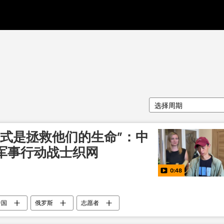
选择周期
方式是拯救他们的生命”：中
军事行动战士织网
0:48
中国
俄罗斯
志愿者