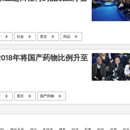
斯
社会
普京
药品
018年将国产药物比例升至
斯
普京
国产药物
国际
俄中关系
评论
多媒体
播客
经济
军事
科技
体育
娱乐