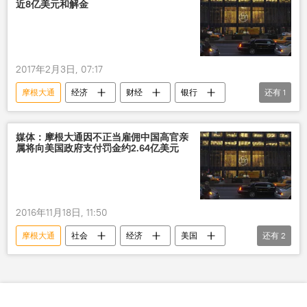
近8亿美元和解金
2017年2月3日, 07:17
摩根大通
经济
财经
银行
还有
1
破产
媒体：摩根大通因不正当雇佣中国高官亲
属将向美国政府支付罚金约2.64亿美元
2016年11月18日, 11:50
摩根大通
社会
经济
美国
还有
2
罚金
中国