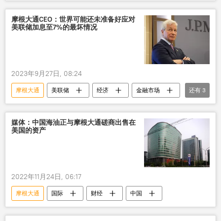
金融
经济
摩根大通CEO：世界可能还未准备好应对
美联储加息至7%的最坏情况
2023年9月27日, 08:24
摩根大通
美联储
经济
金融市场
还有
3
加息
利率
全球
媒体：中国海油正与摩根大通磋商出售在
美国的资产
2022年11月24日, 06:17
摩根大通
国际
财经
中国