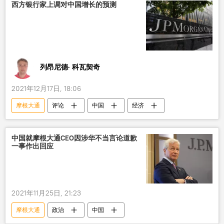
西方银行家上调对中国增长的预测
列昂尼德· 科瓦契奇
2021年12月17日, 18:06
摩根大通
评论
中国
经济
中国就摩根大通CEO因涉华不当言论道歉
一事作出回应
2021年11月25日, 21:23
摩根大通
政治
中国