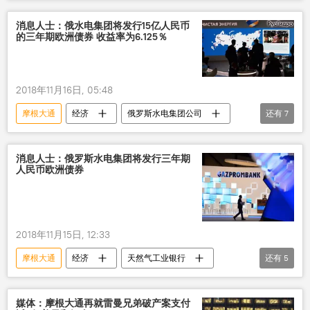
消息人士：俄水电集团将发行15亿人民币
的三年期欧洲债券 收益率为6.125％
2018年11月16日, 05:48
摩根大通
经济
俄罗斯水电集团公司
还有
7
俄外贸银行
财经
债券
欧洲债券
人民币
俄罗斯
消息人士：俄罗斯水电集团将发行三年期
人民币欧洲债券
天然气工业银行
2018年11月15日, 12:33
摩根大通
经济
天然气工业银行
还有
5
俄外贸银行
欧洲债券
人民币
财经
俄罗斯
媒体：摩根大通再就雷曼兄弟破产案支付