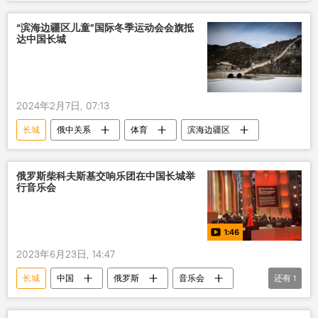
“滨海边疆区儿童”国际冬季运动会会旗抵
达中国长城
2024年2月7日, 07:13
长城
俄中关系
体育
滨海边疆区
俄罗斯柴科夫斯基交响乐团在中国长城举
行音乐会
1:46
2023年6月23日, 14:47
长城
中国
俄罗斯
音乐会
还有
1
视频