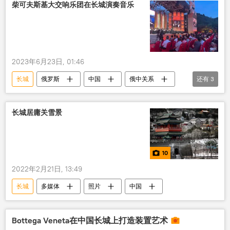
柴可夫斯基大交响乐团在长城演奏音乐
2023年6月23日, 01:46
长城
俄罗斯
中国
俄中关系
还有
3
合作
乐团
音乐
长城居庸关雪景
10
2022年2月21日, 13:49
长城
多媒体
照片
中国
Bottega Veneta在中国长城上打造装置艺术