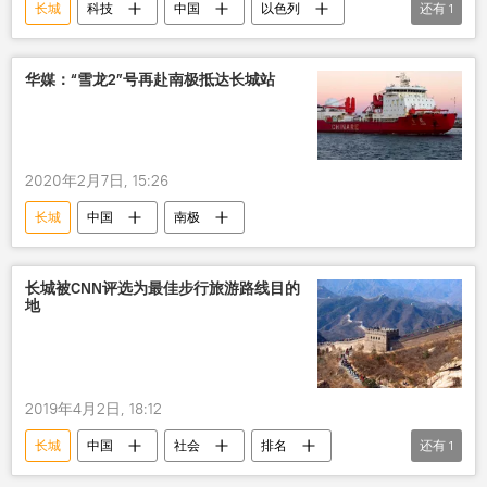
长城
科技
中国
以色列
还有
1
科学家
华媒：“雪龙2”号再赴南极抵达长城站
2020年2月7日, 15:26
长城
中国
南极
长城被CNN评选为最佳步行旅游路线目的
地
2019年4月2日, 18:12
长城
中国
社会
排名
还有
1
旅游