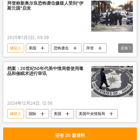
拜登称新奥尔良恐怖袭击嫌疑人受到“伊
斯兰国”启发
2025年1月2日, 09:39
嫌疑人
美国
恐怖袭击
拜登
还有
1
伊斯兰国
档案：20世纪50年代美中情局曾使用毒
品和催眠术进行审讯
2024年12月24日, 12:56
嫌疑人
国际
美国
美国中央情报局
还有 20 篇资料