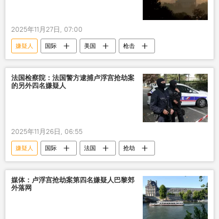
2025年11月27日, 07:00
嫌疑人
国际
美国
枪击
法国检察院：法国警方逮捕卢浮宫抢劫案
的另外四名嫌疑人
2025年11月26日, 06:55
嫌疑人
国际
法国
抢劫
媒体：卢浮宫抢劫案第四名嫌疑人巴黎郊
外落网