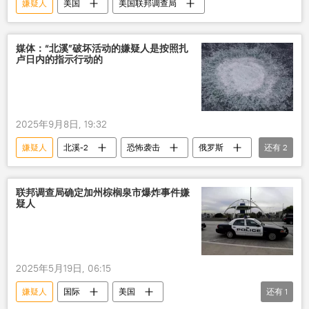
嫌疑人
美国
美国联邦调查局
媒体：“北溪”破坏活动的嫌疑人是按照扎
卢日内的指示行动的
2025年9月8日, 19:32
嫌疑人
北溪-2
恐怖袭击
俄罗斯
还有
2
乌克兰
德国
联邦调查局确定加州棕榈泉市爆炸事件嫌
疑人
2025年5月19日, 06:15
嫌疑人
国际
美国
还有
1