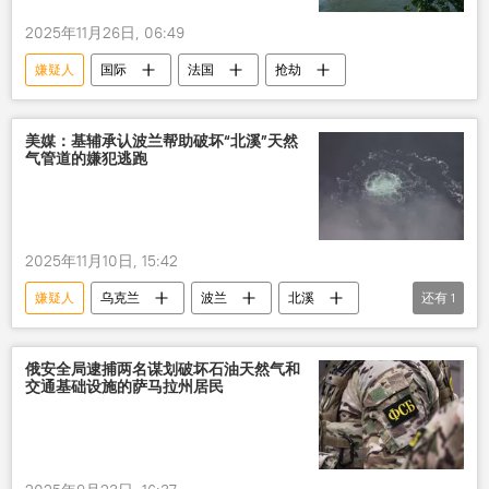
2025年11月26日, 06:49
嫌疑人
国际
法国
抢劫
美媒：基辅承认波兰帮助破坏“北溪”天然
气管道的嫌犯逃跑
2025年11月10日, 15:42
嫌疑人
乌克兰
波兰
北溪
还有
1
爆炸
俄安全局逮捕两名谋划破坏石油天然气和
交通基础设施的萨马拉州居民