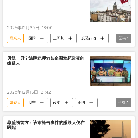
2025年12月30日, 16:00
嫌疑人
国际
土耳其
反恐行动
还有
1
拘留
贝媒：贝宁法院羁押31名企图发起政变的
嫌疑人
2025年12月16日, 21:42
嫌疑人
贝宁
政变
企图
还有
2
法院
羁押
华盛顿警方：该市枪击事件的嫌疑人仍在
医院