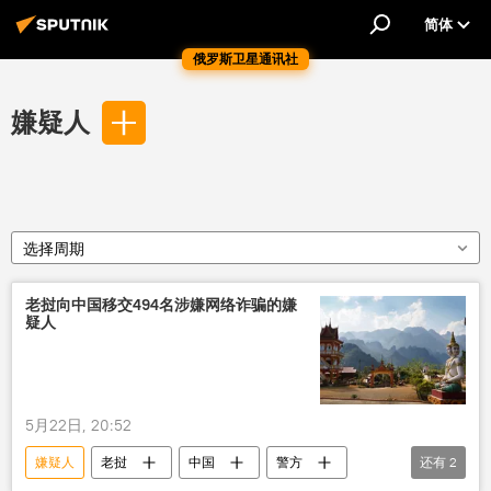
简体
俄罗斯卫星通讯社
嫌疑人
选择周期
老挝向中国移交494名涉嫌网络诈骗的嫌
疑人
5月22日, 20:52
嫌疑人
老挝
中国
警方
还有
2