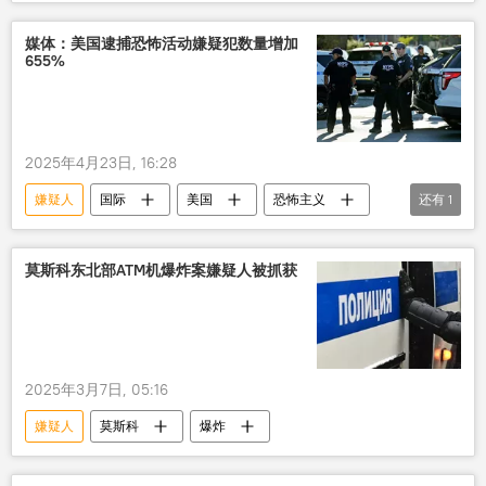
美国联邦调查局
爆炸
媒体：美国逮捕恐怖活动嫌疑犯数量增加
655%
2025年4月23日, 16:28
嫌疑人
国际
美国
恐怖主义
还有
1
移民政策
莫斯科东北部ATM机爆炸案嫌疑人被抓获
2025年3月7日, 05:16
嫌疑人
莫斯科
爆炸