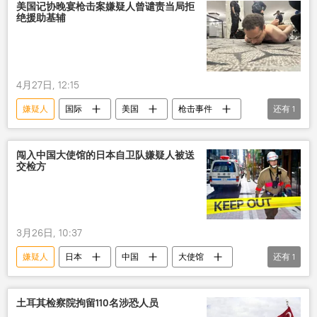
美国记协晚宴枪击案嫌疑人曾谴责当局拒
绝援助基辅
4月27日, 12:15
嫌疑人
国际
美国
枪击事件
还有
1
乌克兰冲突
闯入中国大使馆的日本自卫队嫌疑人被送
交检方
3月26日, 10:37
嫌疑人
日本
中国
大使馆
还有
1
逮捕
土耳其检察院拘留110名涉恐人员