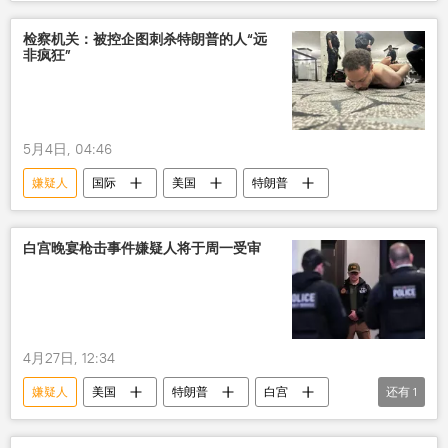
网络诈骗
移交
检察机关：被控企图刺杀特朗普的人“远
非疯狂”
5月4日, 04:46
嫌疑人
国际
美国
特朗普
白宫晚宴枪击事件嫌疑人将于周一受审
4月27日, 12:34
嫌疑人
美国
特朗普
白宫
还有
1
开枪