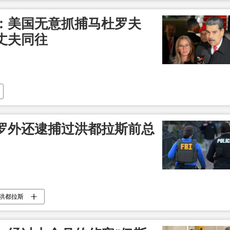
：美国无意抓捕马杜罗夫
丈夫同往
罗外还逮捕过洪都拉斯前总
洪都拉斯