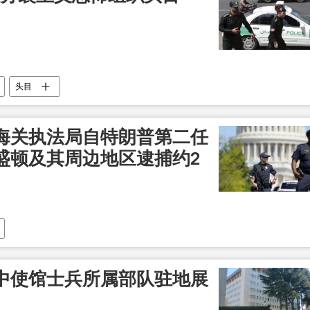
头目
海关执法局自特朗普第二任
盛顿及其周边地区逮捕约2
中使馆士兵所属部队驻地展