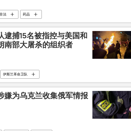
非法
药品
队逮捕15名被指控与美国和
朗南部大屠杀的组织者
伊斯兰革命卫队
涉嫌为乌克兰收集俄军情报