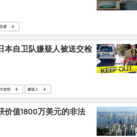
恐袭
日本自卫队嫌疑人被送交检
大使馆
嫌疑人
价值1800万美元的非法