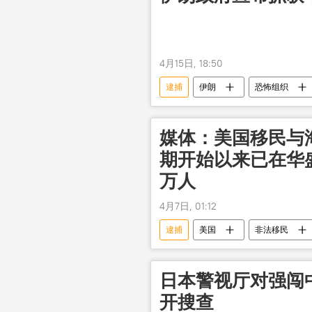
4月15日, 18:50
逮捕
伊朗
恐怖组织
媒体：美国移民与
期开始以来已在华
万人
4月7日, 01:12
逮捕
美国
非法移民
日本警视厅对强闯
开搜查