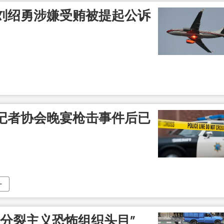
刘绍勇涉嫌受贿被提起公诉
记者协会晚宴枪击事件后已
“分裂主义恐怖组织头目”