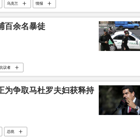
乌克兰
情报
捕百余名暴徒
抗议者
正为争取马杜罗夫妇获释持
总统