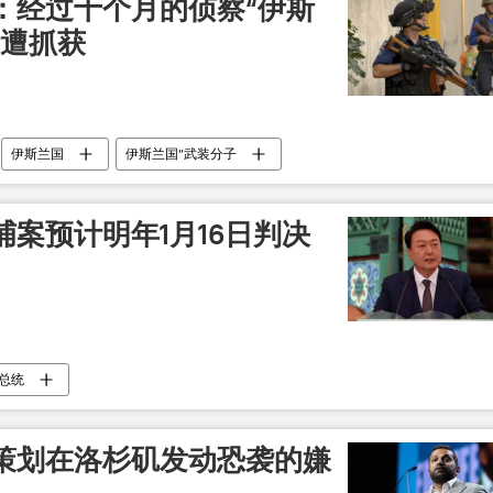
：经过十个月的侦察“伊斯
伊遭抓获
伊斯兰国
伊斯兰国”武装分子
案预计明年1月16日判决
总统
策划在洛杉矶发动恐袭的嫌