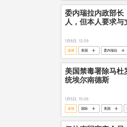
委内瑞拉内政部长
人，但本人要求与
1月8日, 12:09
逮捕
美国
委内瑞拉
美国禁毒署除马杜
统埃尔南德斯
1月5日, 15:06
逮捕
国际
美国