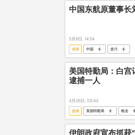
中国东航原董事长
5月8日, 14:54
逮捕
中国
贪污
美国特勤局：白宫
逮捕一人
4月26日, 09:43
逮捕
美国特勤局
枪击
伊朗政府宣布抓获