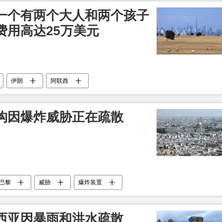
一个有两个大人和两个孩子
费用高达25万美元
伊朗
阿联酋
构因爆炸威胁正在疏散
巴黎
威胁
爆炸装置
西亚因暴雨和洪水疏散