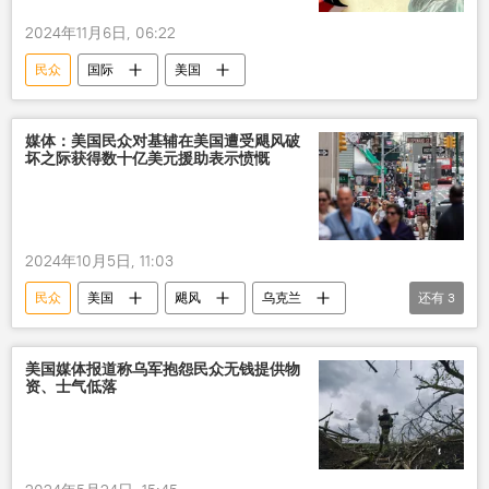
2024年11月6日, 06:22
民众
国际
美国
媒体：美国民众对基辅在美国遭受飓风破
坏之际获得数十亿美元援助表示愤慨
2024年10月5日, 11:03
民众
美国
飓风
乌克兰
还有
3
援助
社会
国际
美国媒体报道称乌军抱怨民众无钱提供物
资、士气低落