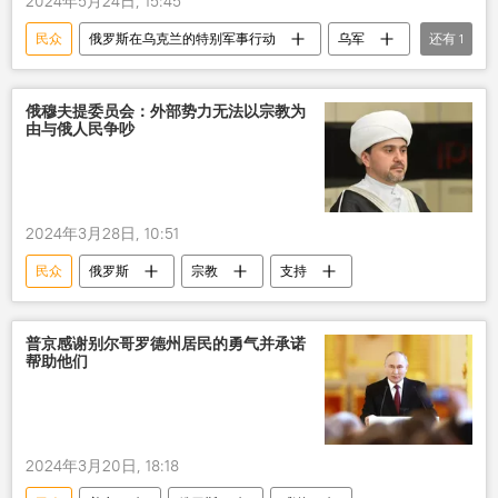
2024年5月24日, 15:45
民众
俄罗斯在乌克兰的特别军事行动
乌军
还有
1
资助
俄穆夫提委员会：外部势力无法以宗教为
由与俄人民争吵
2024年3月28日, 10:51
民众
俄罗斯
宗教
支持
普京感谢别尔哥罗德州居民的勇气并承诺
帮助他们
2024年3月20日, 18:18