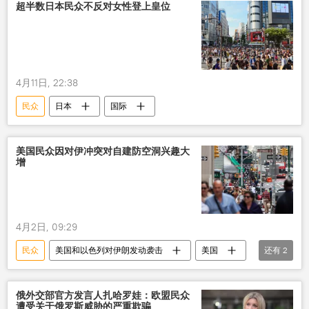
超半数日本民众不反对女性登上皇位
4月11日, 22:38
民众
日本
国际
美国民众因对伊冲突对自建防空洞兴趣大
增
4月2日, 09:29
民众
美国和以色列对伊朗发动袭击
美国
还有
2
伊朗
国际
俄外交部官方发言人扎哈罗娃：欧盟民众
遭受关于俄罗斯威胁的严重欺骗