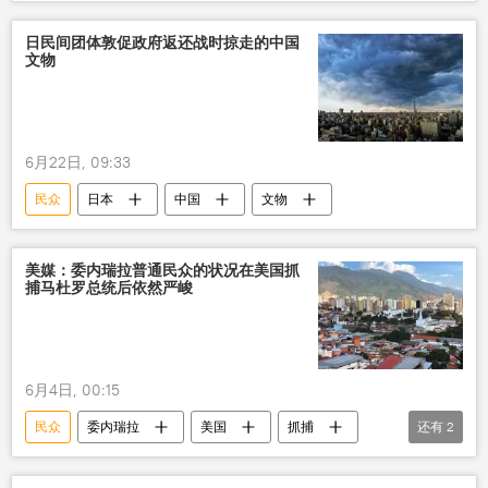
英国
企图
消除
俄罗斯
日民间团体敦促政府返还战时掠走的中国
文物
6月22日, 09:33
民众
日本
中国
文物
美媒：委内瑞拉普通民众的状况在美国抓
捕马杜罗总统后依然严峻
6月4日, 00:15
民众
委内瑞拉
美国
抓捕
还有
2
尼古拉斯•马杜罗
紧急状况