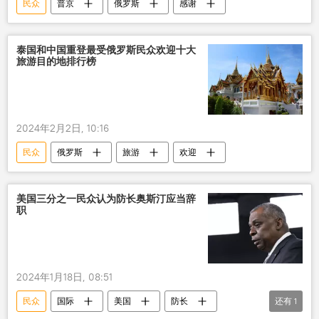
民众
普京
俄罗斯
感谢
泰国和中国重登最受俄罗斯民众欢迎十大
旅游目的地排行榜
2024年2月2日, 10:16
民众
俄罗斯
旅游
欢迎
美国三分之一民众认为防长奥斯汀应当辞
职
2024年1月18日, 08:51
民众
国际
美国
防长
还有
1