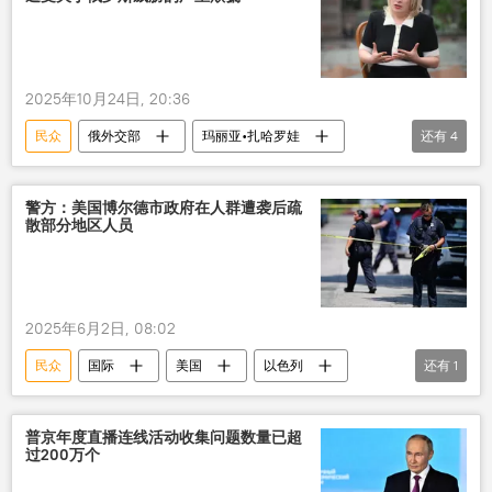
2025年10月24日, 20:36
民众
俄外交部
玛丽亚•扎哈罗娃
还有
4
欧盟
俄罗斯
威胁
欺骗
警方：美国博尔德市政府在人群遭袭后疏
散部分地区人员
2025年6月2日, 08:02
民众
国际
美国
以色列
还有
1
疏散
普京年度直播连线活动收集问题数量已超
过200万个