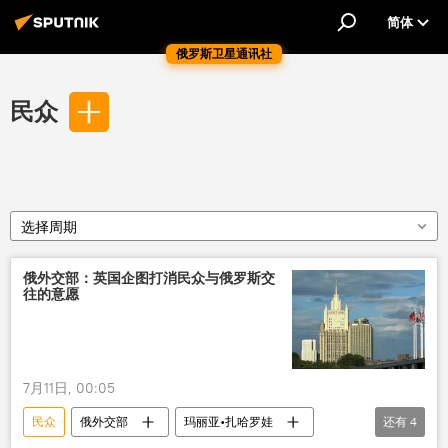
简体
俄罗斯卫星通讯社
民众
选择周期
俄外交部：英国企图打消民众与俄罗斯交
往的意愿
7月11日, 00:05
民众
俄外交部
玛丽亚•扎哈罗娃
还有
4