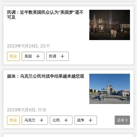
辞职
民调：近半数美国民众认为“美国梦”遥不
可及
2023年11月24日, 23:11
民众
美国
民调
媒体：乌克兰公民对战争结果越来越悲观
2023年11月6日, 11:10
民众
乌克兰
公民
战争
还有
3
悲观情绪
社会
国际