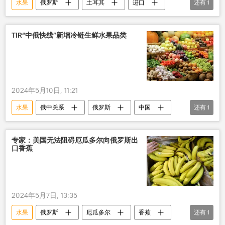
水果
俄罗斯
土耳其
进口
还有
1
橙子
TIR“中俄快线”新增冷链生鲜水果品类
2024年5月10日, 11:21
水果
俄中关系
俄罗斯
中国
还有
1
运输
专家：美国无法阻碍厄瓜多尔向俄罗斯出
口香蕉
2024年5月7日, 13:35
水果
俄罗斯
厄瓜多尔
香蕉
还有
1