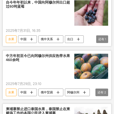
自今年年初以来，中国向阿穆尔州出口超
过60吨蓝莓
2025年7月31日, 16:35
水果
中国
俄中关系
出口
还有
1
阿穆尔州
中方年初至今已向阿穆尔州供应热带水果
460余吨
2025年7月29日, 23:10
水果
中国
俄中贸易
阿穆尔州
还有
2
出口
蔬菜
柬埔寨禁止进口泰国水果，泰国禁止在柬
赌场工作的本国公民进入柬埔寨