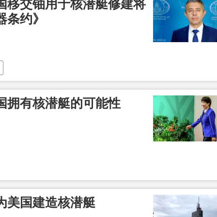
国移交铀用于核潜艇修建将
器条约》
国拥有核潜艇的可能性
为美国建造核潜艇