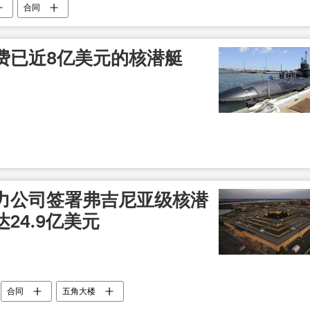
合同
费已近8亿美元的核潜艇
力公司签署弗吉尼亚级核潜
24.9亿美元
合同
五角大楼