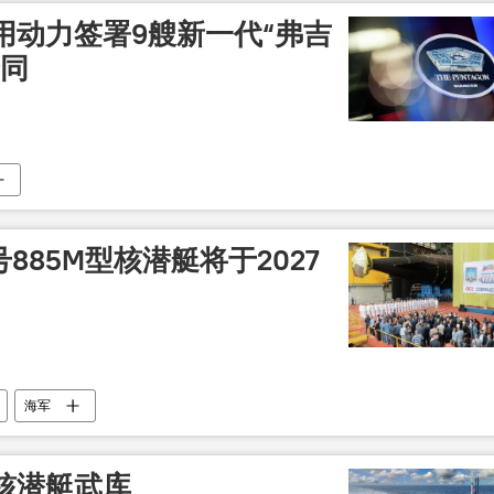
用动力签署9艘新一代“弗吉
合同
885M型核潜艇将于2027
海军
核潜艇武库