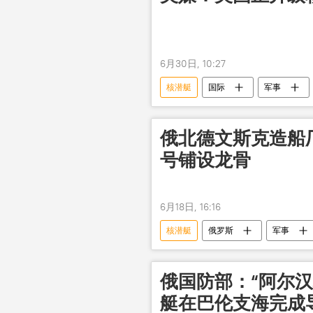
6月30日, 10:27
核潜艇
国际
军事
俄北德文斯克造船
号铺设龙骨
6月18日, 16:16
核潜艇
俄罗斯
军事
俄国防部：“阿尔
艇在巴伦支海完成