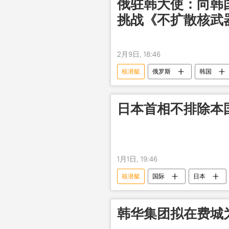
俄驻韩大使：向韩
挑战《不扩散核武
2月9日, 18:46
核潜艇
俄罗斯
韩国
日本首相不排除本
1月1日, 19:46
核潜艇
国际
日本
韩华集团拟在费城