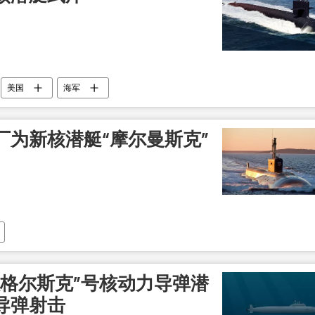
美国
海军
厂为新核潜艇“摩尔曼斯克”
汉格尔斯克”号核动力导弹潜
导弹射击