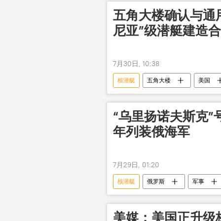
五角大楼确认与通
尼亚”级潜艇建造
7月30日, 10:38
核潜艇
五角大楼
美国
“乌里扬诺夫斯克”号
年列装俄海军
7月29日, 01:20
核潜艇
俄罗斯
军事
美媒：美国正升级