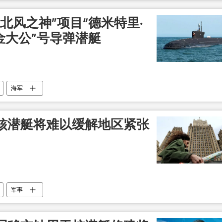
北风之神”项目“德米特里·
金大公”号导弹潜艇
海军
核潜艇将难以缓解地区紧张
军事