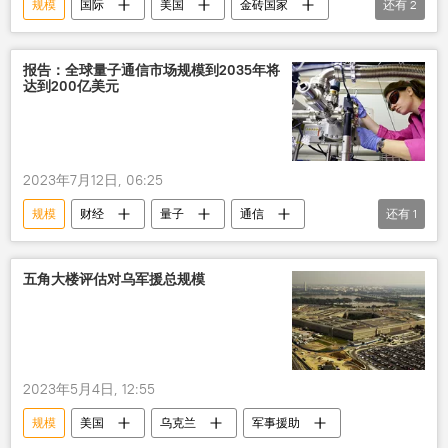
规模
国际
美国
金砖国家
还有
2
G7
经济
报告：全球量子通信市场规模到2035年将
达到200亿美元
2023年7月12日, 06:25
规模
财经
量子
通信
还有
1
市场
五角大楼评估对乌军援总规模
2023年5月4日, 12:55
规模
美国
乌克兰
军事援助