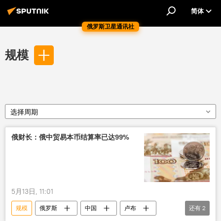
简体
俄罗斯卫星通讯社
规模
选择周期
俄财长：俄中贸易本币结算率已达99%
5月13日, 11:01
规模
俄罗斯
中国
卢布
还有
2