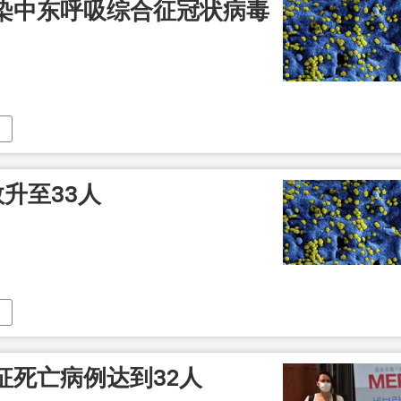
染中东呼吸综合征冠状病毒
数升至33人
征死亡病例达到32人