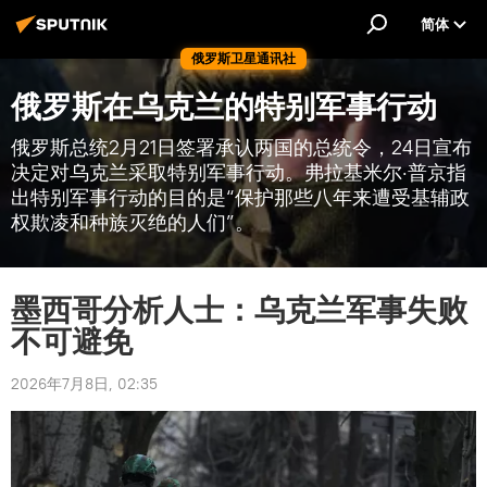
简体
俄罗斯卫星通讯社
俄罗斯在乌克兰的特别军事行动
俄罗斯总统2月21日签署承认两国的总统令，24日宣布
决定对乌克兰采取特别军事行动。弗拉基米尔·普京指
出特别军事行动的目的是“保护那些八年来遭受基辅政
权欺凌和种族灭绝的人们”。
墨西哥分析人士：乌克兰军事失败
不可避免
2026年7月8日, 02:35