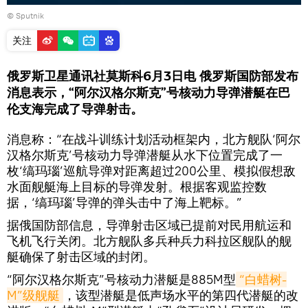
© Sputnik
关注
俄罗斯卫星通讯社莫斯科6月3日电 俄罗斯国防部发布
消息表示，“阿尔汉格尔斯克”号核动力导弹潜艇在巴
伦支海完成了导弹射击。
消息称：“在战斗训练计划活动框架内，北方舰队‘阿尔
汉格尔斯克’号核动力导弹潜艇从水下位置完成了一
枚‘缟玛瑙’巡航导弹对距离超过200公里、模拟假想敌
水面舰艇海上目标的导弹发射。根据客观监控数
据，‘缟玛瑙’导弹的弹头击中了海上靶标。”
据俄国防部信息，导弹射击区域已提前对民用航运和
飞机飞行关闭。北方舰队多兵种兵力科拉区舰队的舰
艇确保了射击区域的封闭。
“阿尔汉格尔斯克”号核动力潜艇是885M型
“白蜡树-
M”级舰艇
，该型潜艇是低声场水平的第四代潜艇的改