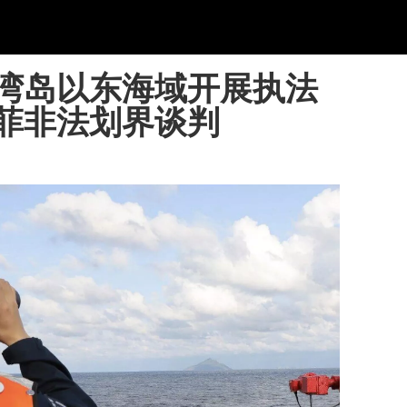
湾岛以东海域开展执法
菲非法划界谈判