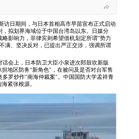
斯访日期间，与日本首相高市早苗宣布正式启动
判，拟划界海域位于中国台湾岛以东。日媒分
战略影响力，菲律宾则希望借机划定所谓“势力
烈不满、坚决反对，已提出严正交涉，强调所谓
。
对话会上，日本防卫大臣小泉进次郎鼓吹新版
承担地区防务“新角色”，在被问及是否对台军售
奥多罗炒作“南海仲裁案”。中国国防大学孟祥青
南海紧张根源。