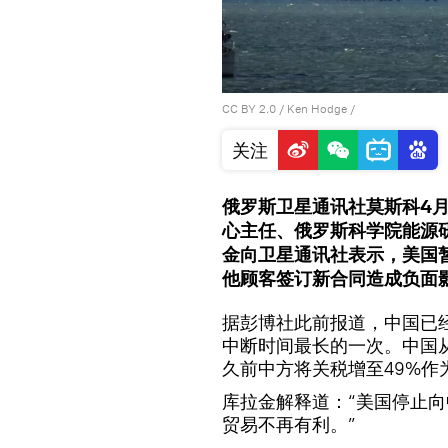
CC BY 2.0
/ Ken Hodge /
关注
俄罗斯卫星通讯社莫斯科4月
心主任、俄罗斯科学院能源
金向卫星通讯社表示，美国
他顾客签订新合同造成负面
据彭博社此前报道，中国已经
中断时间最长的一次。中国从
久前中方将关税增至49%作
库拉金解释道：“美国停止
贸易不再有利。”