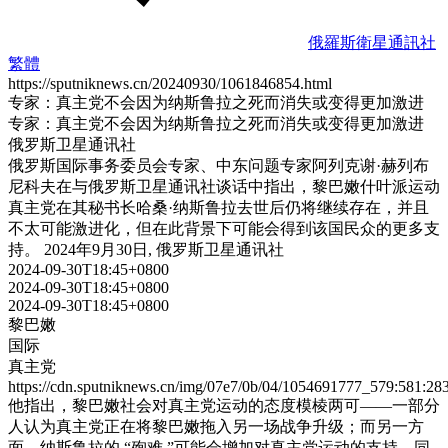
俄羅斯衛星通訊社
繁體
https://sputniknews.cn/20240930/1061846854.html
专家：真主党不会因为纳斯鲁拉之死而消失或变得更加激进
专家：真主党不会因为纳斯鲁拉之死而消失或变得更加激进
俄罗斯卫星通讯社
俄罗斯国际事务委员会专家、中东问题专家阿列克谢·赫列布
尼科夫在与俄罗斯卫星通讯社谈话中指出，黎巴嫩什叶派运动
真主党在其秘书长哈桑·纳斯鲁拉去世后仍将继续存在，并且
不太可能激进化，但在此背景下可能会得到该国民众的更多支
持。 2024年9月30日, 俄罗斯卫星通讯社
2024-09-30T18:45+0800
2024-09-30T18:45+0800
2024-09-30T18:45+0800
黎巴嫩
国际
真主党
https://cdn.sputniknews.cn/img/07e7/0b/04/1054691777_579:581
他指出，黎巴嫩社会对真主党运动的态度模棱两可——一部分
人认为真主党正在将黎巴嫩拖入另一场战争升级；而另一方
面，纳斯鲁拉的 “殉难 ”可能会增加对真主党运动的支持。同