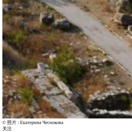
© 照片 : Екатерина Чеснокова
关注