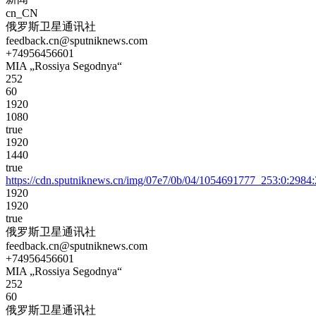
cn_CN
俄罗斯卫星通讯社
feedback.cn@sputniknews.com
+74956456601
MIA „Rossiya Segodnya“
252
60
1920
1080
true
1920
1440
true
https://cdn.sputniknews.cn/img/07e7/0b/04/1054691777_253:0:29
1920
1920
true
俄罗斯卫星通讯社
feedback.cn@sputniknews.com
+74956456601
MIA „Rossiya Segodnya“
252
60
俄罗斯卫星通讯社