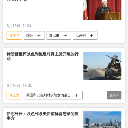
6月18日, 11:24
真主党
国际
黎巴嫩
以色列
特朗普批评以色列拖延对真主党开展的行
动
6月16日, 19:35
真主党
美国和以色列对伊朗发动袭击
还有
5
特朗普
美国
以色列
军事
军事行动
伊朗外长：以色列系美伊谅解备忘录的当
事方