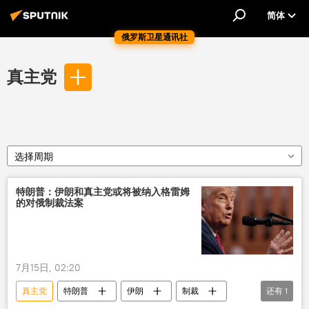
简体
俄罗斯卫星通讯社
真主党
选择周期
特朗普：伊朗和真主党或将被纳入格雷姆
的对俄制裁法案
7月15日, 02:20
真主党
特朗普
伊朗
制裁
还有
1