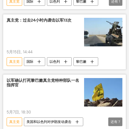
真主党
国际
以色列
黎巴嫩
还有
1
内塔尼亚胡
真主党：过去24小时内袭击以军13次
5月15日, 14:44
真主党
国际
以色列
黎巴嫩
以军确认打死黎巴嫩真主党特种部队一名
指挥官
5月7日, 18:30
真主党
美国和以色列对伊朗发动袭击
还有
7