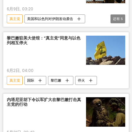
6月9日, 03:20
真主党
美国和以色列对伊朗发动袭击
还有
5
以色列
伊朗
斗争
军事
军事行动
黎巴嫩驻美大使馆：“真主党”同意与以色
列相互停火
6月2日, 04:00
真主党
国际
黎巴嫩
停火
内塔尼亚胡下令以军扩大在黎巴嫩打击真
主党的行动