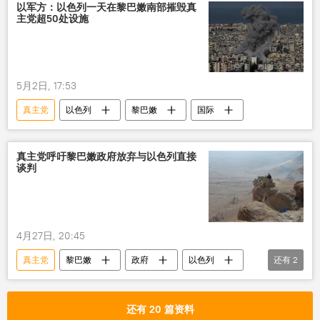
以军方：以色列一天在黎巴嫩南部摧毁真
主党超50处设施
5月2日, 17:53
真主党
以色列
黎巴嫩
国际
真主党呼吁黎巴嫩政府放弃与以色列直接
谈判
4月27日, 20:45
真主党
黎巴嫩
政府
以色列
还有
2
谈判
放弃
还有 20 篇资料