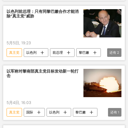
以色列
黎巴嫩
军事
军事行动
中东
中东地区
以色列前总理：只有同黎巴嫩合作才能消
除“真主党”威胁
贝鲁特
5月5日, 19:23
真主党
以色列
前总理
黎巴嫩
还有
2
合作
威胁
以军称对黎南部真主党目标发动新一轮打
击
5月4日, 16:03
真主党
国际
以色列
黎巴嫩
还有
1
打击