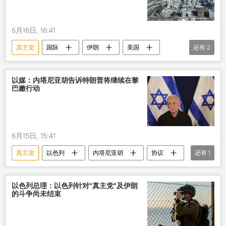
6月16日, 16:41
真主党
国际
伊朗
美国
还有
2
以色列
备忘录
以媒：内塔尼亚胡告诉特朗普将继续在黎
巴嫩行动
6月15日, 15:41
真主党
以色列
内塔尼亚胡
协议
还有
1
黎巴嫩
以色列总理：以色列针对“真主党”及伊朗
的斗争尚未结束