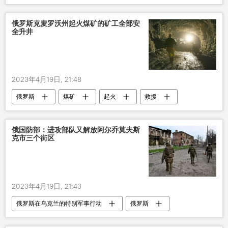
俄罗斯克麦罗沃州起火煤矿的矿工全部安
全升井
2023年4月19日, 21:48
俄罗斯
煤矿
起火
救援
俄国防部：进攻部队又解放阿尔乔莫夫斯
克市三个街区
2023年4月19日, 21:43
俄罗斯在乌克兰的特别军事行动
俄罗斯
乌克兰
军事
冲突
军队