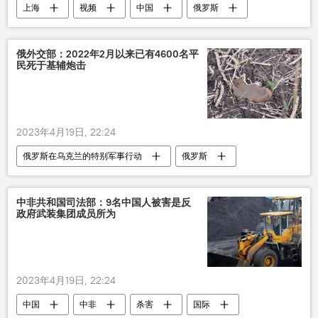
上海
视频
中国
俄罗斯
汽车
多媒体
俄外交部：2022年2月以来已有4600名平
民死于基辅炮击
2023年4月19日, 22:24
俄罗斯在乌克兰的特别军事行动
俄罗斯
乌克兰
炮击
平民
死亡
中非共和国司法部：9名中国人被害是反
政府武装集团成员所为
2023年4月19日, 22:24
中国
中非
杀害
国际