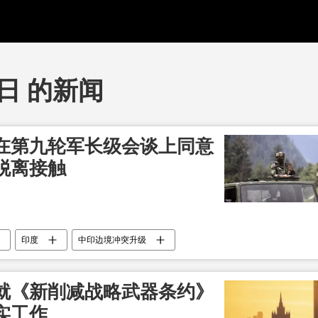
5日 的新闻
在第九轮军长级会谈上同意
脱离接触
印度
中印边境冲突升级
就《新削减战略武器条约》
实工作