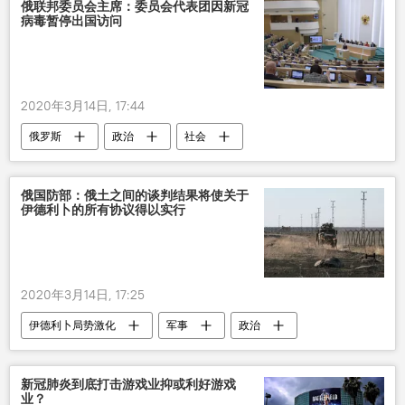
安东•西卢安诺夫
俄联邦委员会主席：委员会代表团因新冠
病毒暂停出国访问
2020年3月14日, 17:44
俄罗斯
政治
社会
冠状病毒
访问
新型肺炎疫情
俄联邦委员会
俄国防部：俄土之间的谈判结果将使关于
伊德利卜的所有协议得以实行
2020年3月14日, 17:25
伊德利卜局势激化
军事
政治
俄罗斯
土耳其
伊德利卜
俄国防部
协议
新冠肺炎到底打击游戏业抑或利好游戏
业？