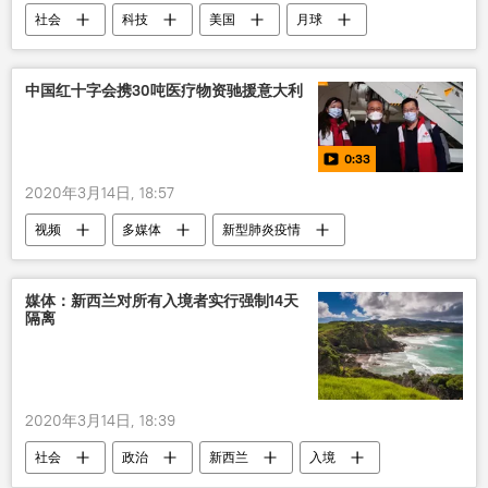
社会
科技
美国
月球
空间站
计划
美国国家航空航天局
中国红十字会携30吨医疗物资驰援意大利
0:33
2020年3月14日, 18:57
视频
多媒体
新型肺炎疫情
媒体：新西兰对所有入境者实行强制14天
隔离
2020年3月14日, 18:39
社会
政治
新西兰
入境