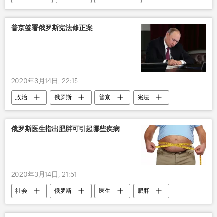
旅行
减少
总理
新型肺炎疫情
普京签署俄罗斯宪法修正案
2020年3月14日, 22:15
政治
俄罗斯
普京
宪法
修正案
签署
俄罗斯医生指出肥胖可引起哪些疾病
2020年3月14日, 21:51
社会
俄罗斯
医生
肥胖
疾病