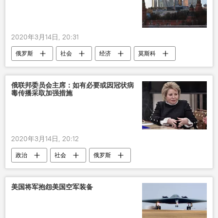
2020年3月14日, 20:31
俄罗斯
社会
经济
莫斯科
旅游
展览会
冠状病毒
新型肺炎疫情
俄联邦委员会主席：如有必要或因冠状病
毒传播采取加强措施
2020年3月14日, 20:12
政治
社会
俄罗斯
冠状病毒
措施
新型肺炎疫情
瓦连京娜•马特维延科
美国将军抱怨美国空军装备