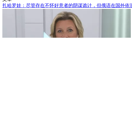
扎哈罗娃：尽管存在不怀好意者的阴谋诡计，但俄语在国外依
7月16日, 23:47
竞赛