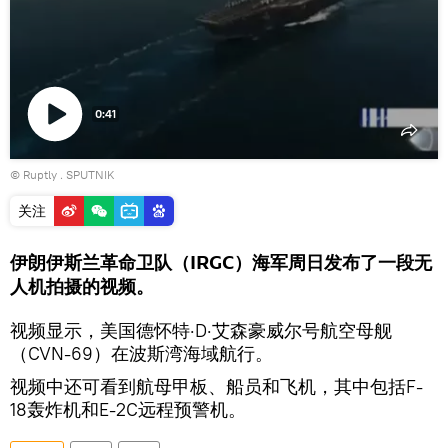
0:41
Play
©
Ruptly
Video
. SPUTNIK
关注
伊朗伊斯兰革命卫队（IRGC）海军周日发布了一段无
人机拍摄的视频。
视频显示，美国德怀特·D·艾森豪威尔号航空母舰
（CVN-69）在波斯湾海域航行。
视频中还可看到航母甲板、船员和飞机，其中包括F-
18轰炸机和E-2C远程预警机。