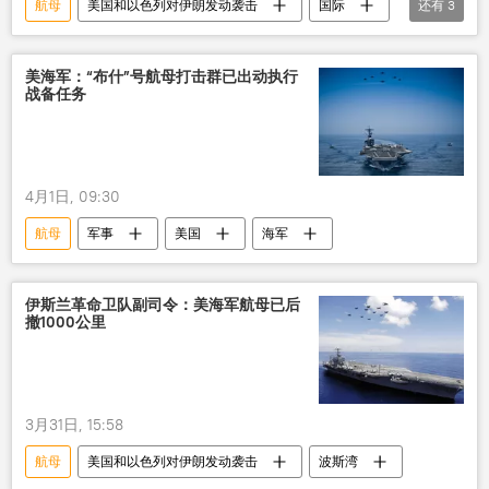
航母
美国和以色列对伊朗发动袭击
国际
还有
3
军事
伊朗
美国
美海军：“布什”号航母打击群已出动执行
战备任务
4月1日, 09:30
航母
军事
美国
海军
伊斯兰革命卫队副司令：美海军航母已后
撤1000公里
3月31日, 15:58
航母
美国和以色列对伊朗发动袭击
波斯湾