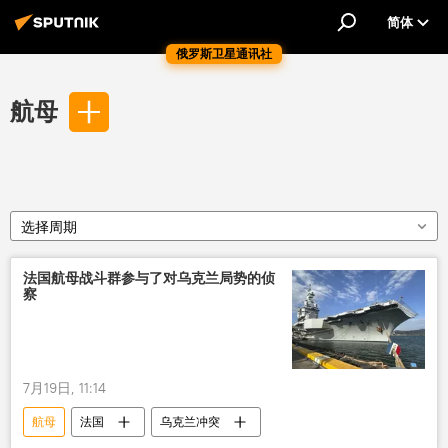
简体
俄罗斯卫星通讯社
航母
选择周期
法国航母战斗群参与了对乌克兰局势的侦
察
7月19日, 11:14
航母
法国
乌克兰冲突