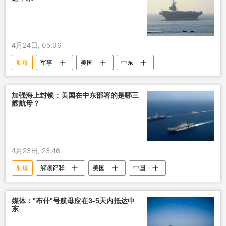
4月24日, 05:06
航母
军事
美国
中东
加强海上封锁：美国在中东部署的是哪三
艘航母？
4月23日, 23:46
航母
解读评释
美国
中国
媒体："布什"号航母应在3-5天内抵达中
东