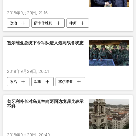
2018年9月29日, 21:16
政治
萨卡什维利
律师
叛国
彼得•波罗申科
塞尔维亚总统下令军队进入最高战备状态
2018年9月29日, 20:51
政治
军事
塞尔维亚
科索沃
军队
战备状态
匈牙利外长对乌克兰向两国边境调兵表示
不解
2018年9月29日, 20:49