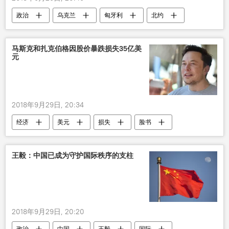
政治
乌克兰
匈牙利
北约
乌军
马斯克和扎克伯格因股价暴跌损失35亿美
元
2018年9月29日, 20:34
经济
美元
损失
脸书
马克•扎克伯格
伊隆•马斯克
王毅：中国已成为守护国际秩序的支柱
2018年9月29日, 20:20
政治
中国
王毅
国际