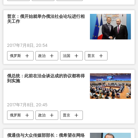
普京：俄开始就举办俄法社会论坛进行相
关工作
2017年7月8日, 20:54
俄罗斯
政治
法国
普京
G20峰会
论坛
社会各界
马克龙
俄总统：此前在法会谈达成的协议都将得
到实施
2017年7月8日, 20:45
俄罗斯
政治
普京
俄通信与大众传媒部部长：俄希望在网络