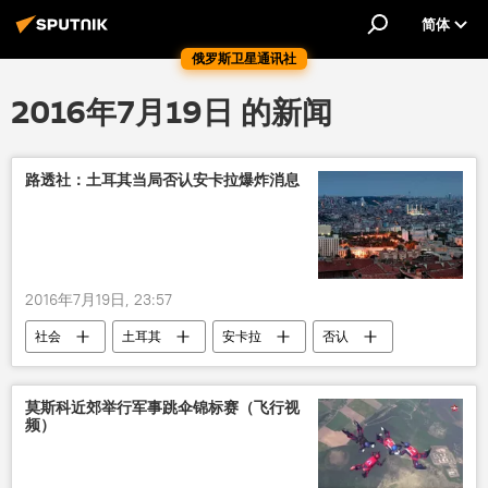
简体
俄罗斯卫星通讯社
2016年7月19日 的新闻
路透社：土耳其当局否认安卡拉爆炸消息
2016年7月19日, 23:57
社会
土耳其
安卡拉
否认
爆炸
莫斯科近郊举行军事跳伞锦标赛（飞行视
频）