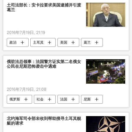
土司法部长：安卡拉要求美国逮捕并引渡
葛兰
2016年7月19日, 21:19
政治
土耳其
美国
葛兰
逮捕
引渡
俄驻法总领事：法国警方证实第二名俄女
公民在尼斯恐怖袭击中遇难
2016年7月19日, 21:08
俄罗斯
社会
法国
尼斯
恐怖袭击
北约海军司令部未收到帮助搜寻土耳其舰
艇的请求