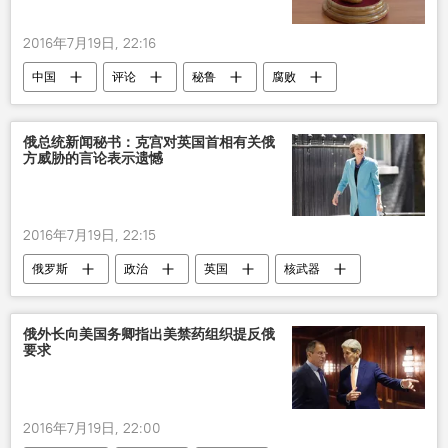
2016年7月19日, 22:16
中国
评论
秘鲁
腐败
俄总统新闻秘书：克宫对英国首相有关俄
方威胁的言论表示遗憾
2016年7月19日, 22:15
俄罗斯
政治
英国
核武器
特蕾莎•梅
俄外长向美国务卿指出美禁药组织提反俄
要求
2016年7月19日, 22:00