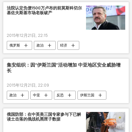
法院认定负债1500万卢布的前莫斯科切尔
基佐夫斯基市场老板破产
2015年12月21日, 22:15
俄罗斯
政治
经济
仲裁法院
破产
集安组织：因“伊斯兰国”活动增加 中亚地区安全威胁增
长
2015年12月21日, 22:09
政治
中亚
反恐
伊斯兰国
俄国防部：在中英美三国专家参与下已解
读土击落的俄战机黑匣子数据