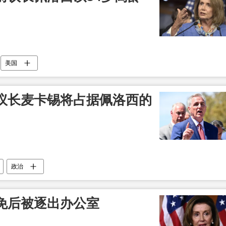
美国
议长麦卡锡将占据佩洛西的
政治
免后被逐出办公室