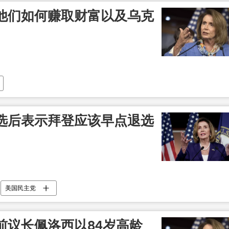
他们如何赚取财富以及乌克
选后表示拜登应该早点退选
美国民主党
前议长佩洛西以84岁高龄