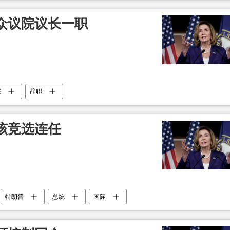
众议院议长一职
院
辞职
该竞选连任
特朗普
总统
国际