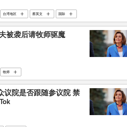
台湾地区
蔡英文
国际
丈夫被袭后请牧师驱魔
牧师
众议院是否跟随参议院 禁
ok