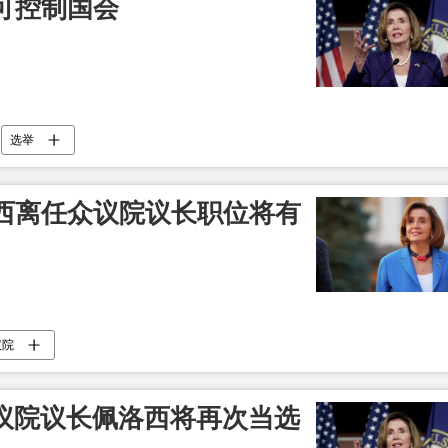
可控制国会
选举
西离任众议院议长职位将有
议院
众议院议长佩洛西将再次当选