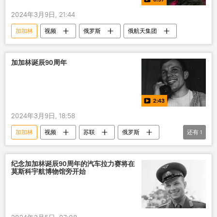
2024年3月9日, 21:44
加加林
视频
俄罗斯
俄航天集团
加加林诞辰90周年
2:43
2024年3月9日, 18:58
加加林
视频
苏联
俄罗斯
还有
1
历史
纪念加加林诞辰90周年的汽车拉力赛将在
莫斯科宇航博物馆旁开始