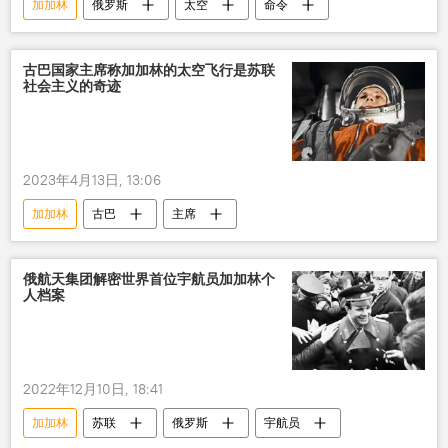
加加林
俄罗斯
太空
命令
古巴国家主席称加加林的太空飞行是苏联
社会主义的奇迹
2023年4月13日, 13:06
加加林
古巴
主席
俄航天集团解密世界首位宇航员加加林个
人档案
2022年12月10日, 18:41
加加林
苏联
俄罗斯
宇航员