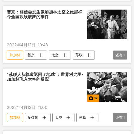
普京：相信会发生像加加林太空之旅那样
令全国欢欣鼓舞的事件
2022年4月12日, 19:43
加加林
普京
太空
苏联
还有
1
俄罗斯
“苏联人从轨道返回了地球”：世界对尤里•
加加林飞入太空的反应
17
2022年4月12日, 11:00
加加林
多媒体
太空
苏联
还有
1
照片