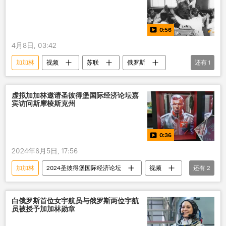
0:56
4月8日, 03:42
加加林
视频
苏联
俄罗斯
还有
1
航天
虚拟加加林邀请圣彼得堡国际经济论坛嘉
宾访问斯摩棱斯克州
0:36
2024年6月5日, 17:56
加加林
2024圣彼得堡国际经济论坛
视频
还有
2
俄罗斯
论坛
白俄罗斯首位女宇航员与俄罗斯两位宇航
员被授予加加林勋章