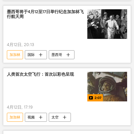
视频
墨西哥将于4月12至17日举行纪念加加林飞
行航天周
4月12日, 20:13
加加林
国际
墨西哥
人类首次太空飞行：首次以彩色呈现
2:07
4月12日, 17:19
加加林
视频
太空