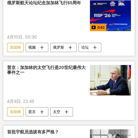
俄罗斯航天论坛纪念加加林飞行65周年
0:52
4月10日, 00:30
加加林
视频
俄罗斯
论坛
普京：加加林的太空飞行是20世纪最伟大
事件之一
4月9日, 22:45
加加林
普京
太空
首批宇航员选拔有多严格？