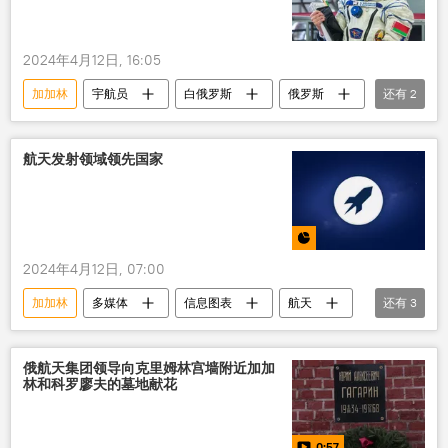
2024年4月12日, 16:05
加加林
宇航员
白俄罗斯
俄罗斯
还有
2
勋章
航天
航天发射领域领先国家
2024年4月12日, 07:00
加加林
多媒体
信息图表
航天
还有
3
俄罗斯
联合国
国际载人航天日
俄航天集团领导向克里姆林宫墙附近加加
林和科罗廖夫的墓地献花
0:57