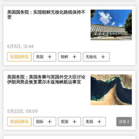
太平洋地区
中国
遏制
美国国务院：实现朝鲜无核化路线保持不
变
6月5日, 12:44
美国国务院
美国
朝鲜
无核化
美国务院：美国务卿与英国外交大臣讨论
伊朗局势及恢复霍尔木兹海峡航运事宜
5月22日, 08:09
美国国务院
国际
英国
美国
还有
2
霍尔木兹海峡
航运