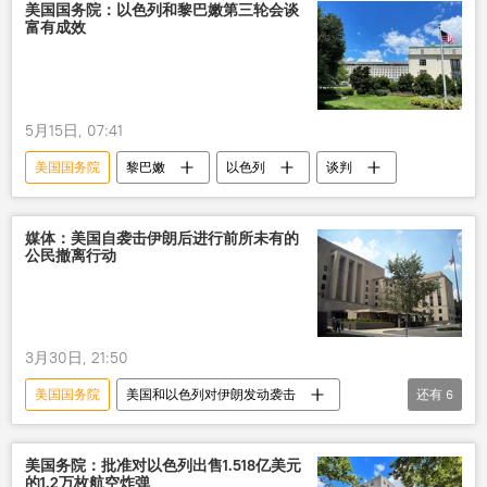
美国国务院：以色列和黎巴嫩第三轮会谈
富有成效
5月15日, 07:41
美国国务院
黎巴嫩
以色列
谈判
媒体：美国自袭击伊朗后进行前所未有的
公民撤离行动
3月30日, 21:50
美国国务院
美国和以色列对伊朗发动袭击
还有
6
袭击
伊朗
美国
公民
撤离
行动
美国务院：批准对以色列出售1.518亿美元
的1.2万枚航空炸弹