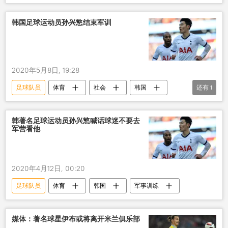
英国
军事训练
韩国足球运动员孙兴慜结束军训
2020年5月8日, 19:28
足球队员
体育
社会
韩国
还有
1
军事训练
韩著名足球运动员孙兴慜喊话球迷不要去
军营看他
2020年4月12日, 00:20
足球队员
体育
韩国
军事训练
媒体：著名球星伊布或将离开米兰俱乐部