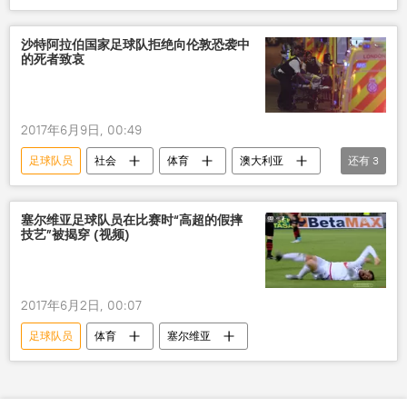
沙特阿拉伯国家足球队拒绝向伦敦恐袭中
的死者致哀
2017年6月9日, 00:49
足球队员
社会
体育
澳大利亚
还有
3
伦敦
恐袭
沙特阿拉伯王国
塞尔维亚足球队员在比赛时“高超的假摔
技艺”被揭穿 (视频)
2017年6月2日, 00:07
足球队员
体育
塞尔维亚