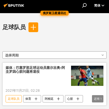
简体
俄罗斯卫星通讯社
足球队员
选择周期
媒体：巴塞罗那足球运动员塞尔吉奥•阿
圭罗因心脏问题将退役
2021年11月21日, 02:28
足球队员
体育
阿根廷
心脏
还有
1
退役