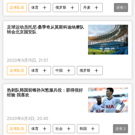
足球队员
体育
俄罗斯
丹麦
还有
1
失去知觉
足球运动员托尼·桑季奇从莫斯科迪纳摩队
转会北京国安队
2020年9月15日, 21:57
足球队员
体育
中国
俄罗斯
热刺队韩国前锋孙兴慜服兵役：获得很好
经验 我喜欢
2020年6月3日, 20:45
足球队员
体育
社会
韩国
还有
2