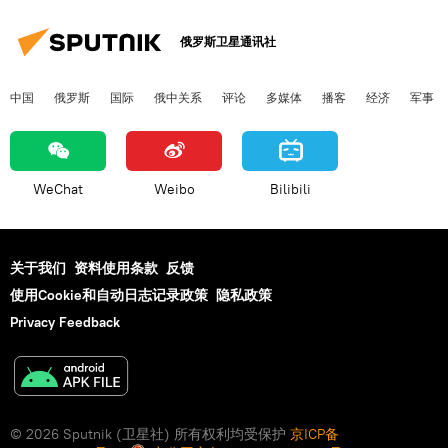
俄罗斯卫星通讯社
中国
俄罗斯
国际
俄中关系
评论
多媒体
播客
经济
军事
WeChat
Weibo
Bilibili
关于我们
资料使用条款
反馈
使用Cookie和自动日志记录政策
隐私政策
Privacy Feedback
© 2026 Sputnik (卫星社) 所有权利均受保护
京ICP备