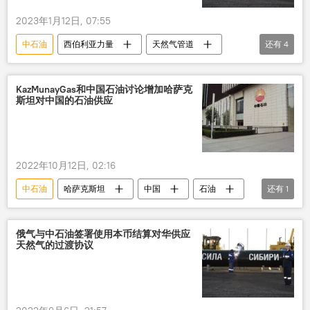
2023年1月12日, 07:55
中石油
西伯利亚力量
天然气管道
还有
4
维修
俄罗斯
讨论
计划
KazMunayGas和中国石油讨论增加哈萨克
斯坦对中国的石油供应
2022年10月12日, 02:16
中石油
哈萨克斯坦
中国
石油
还有
1
供应
俄气与中石油签署使用本币结算对华供应
天然气的过渡协议