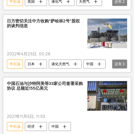
中石油
英国
液化气
天然气
还有
2
壳牌
经济
日方密切关注中方收购“萨哈林2号”股权
的谈判信息
2022年4月23日, 00:28
中石油
日本
液化天然气
中国
还有
3
天然气
交易
经济
中国石油与沙特阿美等33家公司签署采购
协议 总额近155亿美元
2021年11月6日, 11:53
中石油
经济
中国