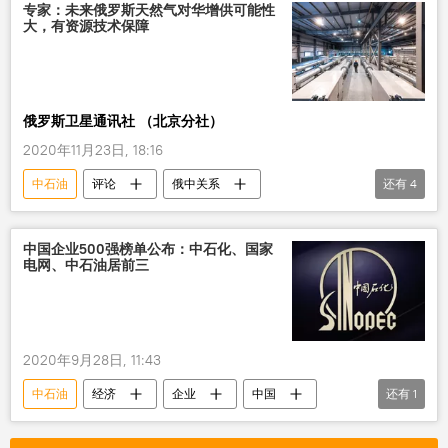
专家：未来俄罗斯天然气对华增供可能性
大，有资源技术保障
俄罗斯卫星通讯社 （北京分社）
2020年11月23日, 18:16
中石油
评论
俄中关系
还有
4
俄罗斯天然气公司
西伯利亚力量
中国
俄罗斯
中国企业500强榜单公布：中石化、国家
电网、中石油居前三
2020年9月28日, 11:43
中石油
经济
企业
中国
还有
1
中国石油化工集团公司