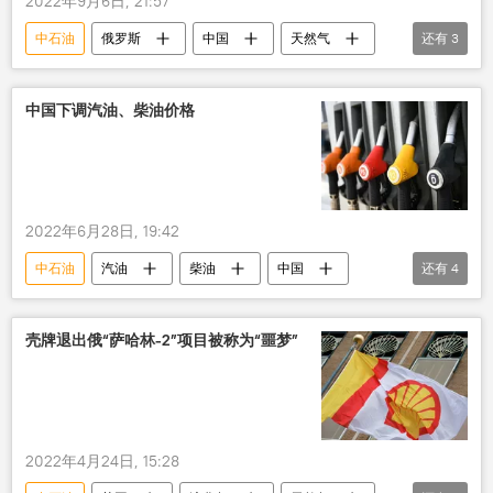
2022年9月6日, 21:57
中石油
俄罗斯
中国
天然气
还有
3
协议
俄中关系
西伯利亚力量
中国下调汽油、柴油价格
2022年6月28日, 19:42
中石油
汽油
柴油
中国
还有
4
油价
价格
经济
中海油
壳牌退出俄“萨哈林-2”项目被称为“噩梦”
2022年4月24日, 15:28