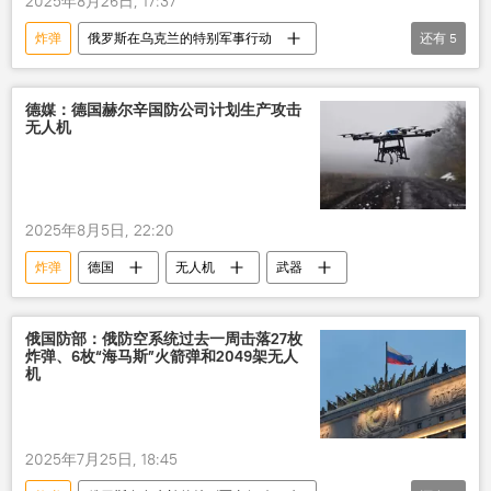
2025年8月26日, 17:37
炸弹
俄罗斯在乌克兰的特别军事行动
还有
5
俄罗斯
乌克兰冲突
防空系统
无人机
导弹
德媒：德国赫尔辛国防公司计划生产攻击
无人机
2025年8月5日, 22:20
炸弹
德国
无人机
武器
俄国防部：俄防空系统过去一周击落27枚
炸弹、6枚“海马斯”火箭弹和2049架无人
机
2025年7月25日, 18:45