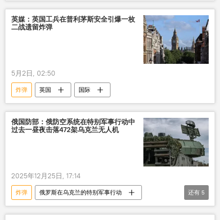
俄国防部
防空系统
击落
无人机
英媒：英国工兵在普利茅斯安全引爆一枚
二战遗留炸弹
5月2日, 02:50
炸弹
英国
国际
俄国防部：俄防空系统在特别军事行动中
过去一昼夜击落472架乌克兰无人机
2025年12月25日, 17:14
炸弹
俄罗斯在乌克兰的特别军事行动
还有
5
俄罗斯
乌克兰冲突
防空系统