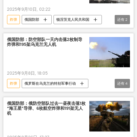
2025年9月10日, 02:22
炸弹
俄国防部
顿涅茨克人民共和国
还有
2
泽连斯基
谎言
俄国防部：防空部队一天内击落2枚制导
炸弹和195架乌克兰无人机
2025年9月8日, 18:05
炸弹
俄罗斯在乌克兰的特别军事行动
还有
4
俄罗斯
乌克兰冲突
防空部队
无人机
俄国防部：俄防空部队过去一昼夜击落1枚
“海王星”导弹、6枚航空炸弹和191架无人
机