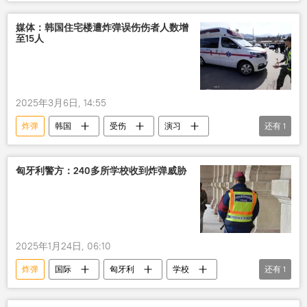
媒体：韩国住宅楼遭炸弹误伤伤者人数增
至15人
2025年3月6日, 14:55
炸弹
韩国
受伤
演习
还有
1
战斗机
匈牙利警方：240多所学校收到炸弹威胁
2025年1月24日, 06:10
炸弹
国际
匈牙利
学校
还有
1
威胁