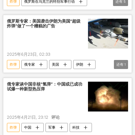
炸弹
俄罗斯在乌克兰的特别军事行动
还有
5
无人机
防空系统
俄罗斯
乌克兰冲突
俄国防部
俄罗斯专家：美国袭击伊朗为美国“超级
炸弹”做了一个糟糕的广告
2025年6月23日, 02:33
炸弹
俄专家
美国
伊朗
还有
1
袭击
俄专家谈中国非核“氢弹”：中国或已成功
试爆一种新型热压弹
2025年4月21日, 23:12
评论
炸弹
中国
军事
科技