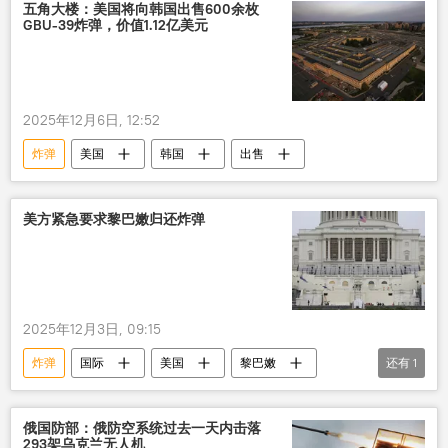
无人机
击落
五角大楼：美国将向韩国出售600余枚
GBU-39炸弹，价值1.12亿美元
2025年12月6日, 12:52
炸弹
美国
韩国
出售
美方紧急要求黎巴嫩归还炸弹
2025年12月3日, 09:15
炸弹
国际
美国
黎巴嫩
还有
1
以色列
俄国防部：俄防空系统过去一天内击落
293架乌克兰无人机