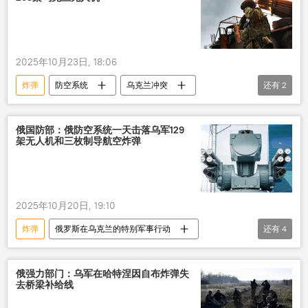
2025年10月23日, 18:06
炸弹
防空系统
乌克兰冲突
还有
2
俄罗斯
无人机
俄罗斯在乌克兰的特别军事行动
俄国防部：俄防空系统一天击落乌军129
架无人机和三枚制导航空炸弹
2025年10月20日, 19:10
炸弹
俄罗斯在乌克兰的特别军事行动
还有
4
俄罗斯
乌克兰冲突
防空系统
无人机
俄强力部门：乌军在哈特涅因自布炸弹失
去桥梁补给线