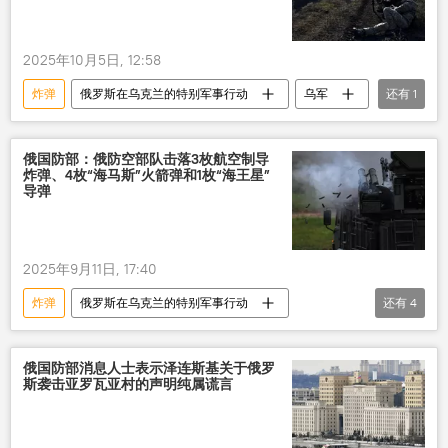
2025年10月5日, 12:58
炸弹
俄罗斯在乌克兰的特别军事行动
乌军
还有
1
桥梁
俄国防部：俄防空部队击落3枚航空制导
炸弹、4枚“海马斯”火箭弹和1枚“海王星”
导弹
2025年9月11日, 17:40
炸弹
俄罗斯在乌克兰的特别军事行动
还有
4
无人机
俄罗斯
防空部队
击落
俄国防部消息人士表示泽连斯基关于俄罗
斯袭击亚罗瓦亚村的声明纯属谎言