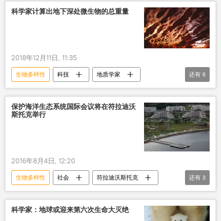
科学家计算出地下深处微生物的总重量
2018年12月11日, 11:35
生物多样性
科技
地质学家
还有
6
生物学家
生物学
地下
微生物
生物
细菌
保护海洋生态系统国际会议将在符拉迪沃
斯托克举行
2016年8月4日, 12:20
生物多样性
社会
符拉迪沃斯托克
还有
3
国际会议
俄罗斯
科技
科学家：地球或迎来第六次生命大灭绝