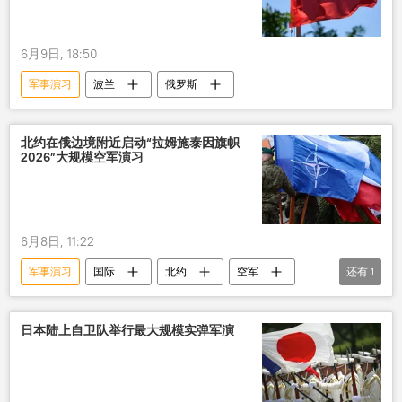
6月9日, 18:50
军事演习
波兰
俄罗斯
北约在俄边境附近启动“拉姆施泰因旗帜
2026”大规模空军演习
6月8日, 11:22
军事演习
国际
北约
空军
还有
1
防空系统
日本陆上自卫队举行最大规模实弹军演