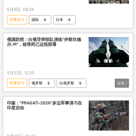
6月8日, 08:26
军事演习
国际
日本
俄国防部：白俄导弹部队演练“伊斯坎德
尔-M”，核弹药已运抵部署
5月21日, 12:25
军事演习
俄罗斯
白俄罗斯
还有
1
伊斯坎德尔-M”系统
印媒：“PRAGATI-2026”多边军事演习在
印度启动