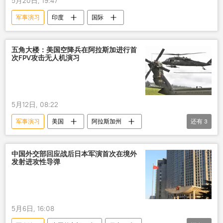
5月20日, 19:47
军事演习
印度
国际
五角大楼：美国空降兵在阿拉斯加进行首
次FPV攻击无人机演习
5月12日, 08:22
军事演习
美国
阿拉斯加州
还有
3
军事基地
空降兵
无人机
中国外交部回应战后日本军演首次在境外
发射进攻性导弹
5月6日, 16:08