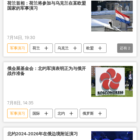
荷兰首相：荷兰将参加与乌克兰在某欧盟
国家的军事演习
7月14日, 19:30
军事演习
荷兰
乌克兰
欧盟
还有
2
欧洲
军事
俄会展基金会：北约军演表明正为与俄开
战作准备
7月8日, 14:35
军事演习
国际
北约
俄罗斯
北约2024-2026年在俄边境附近演习