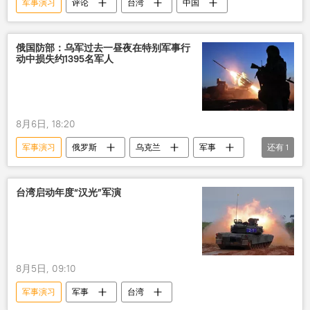
军事演习
评论
台湾
中国
俄国防部：乌军过去一昼夜在特别军事行
动中损失约1395名军人
8月6日, 18:20
军事演习
俄罗斯
乌克兰
军事
还有
1
军事行动
台湾启动年度“汉光”军演
8月5日, 09:10
军事演习
军事
台湾