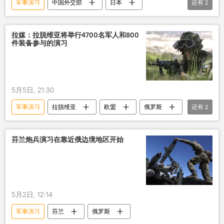
军事演习
中国外交部
日本
还有
2
菲律宾
导弹
发射
拉媒：拉脱维亚将举行4700名军人和800
件装备参与的演习
5月5日, 21:30
军事演习
拉脱维亚
欧盟
俄罗斯
还有
2
北约
防御
芬兰炮兵演习在靠近俄边境地区开始
5月2日, 12:14
军事演习
芬兰
俄罗斯