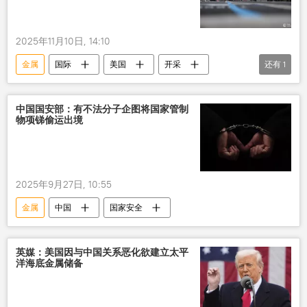
2025年11月10日, 14:10
金属
国际
美国
开采
还有
1
国防工业
中国国安部：有不法分子企图将国家管制
物项锑偷运出境
2025年9月27日, 10:55
金属
中国
国家安全
英媒：美国因与中国关系恶化欲建立太平
洋海底金属储备