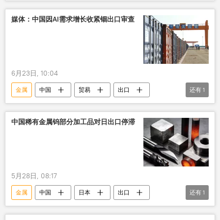
纳税
矿产
媒体：中国因AI需求增长收紧铟出口审查
6月23日, 10:04
金属
中国
贸易
出口
还有
1
限制
中国稀有金属钨部分加工品对日出口停滞
5月28日, 08:17
金属
中国
日本
出口
还有
1
管制