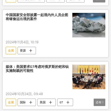
产品
稀土金属
半导体
评论
中国国家安全部披露一起境内外人员企图
将镓偷运出境的案件
2024年11月4日, 10:19
金属
资源
媒体：美国要求G7考虑对俄罗斯的钯和钛
实施制裁的可能性
2024年10月24日, 09:48
金属
国际
美国
G7
还有
1
对俄制裁