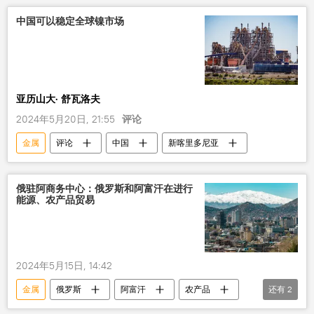
中国可以稳定全球镍市场
亚历山大· 舒瓦洛夫
2024年5月20日, 21:55
评论
金属
评论
中国
新喀里多尼亚
俄驻阿商务中心：俄罗斯和阿富汗在进行
能源、农产品贸易
2024年5月15日, 14:42
金属
俄罗斯
阿富汗
农产品
还有
2
天然气
贸易