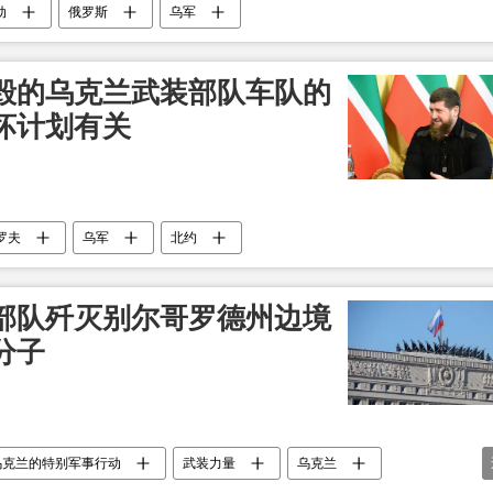
动
俄罗斯
乌军
毁的乌克兰武装部队车队的
坏计划有关
罗夫
乌军
北约
部队歼灭别尔哥罗德州边境
分子
乌克兰的特别军事行动
武装力量
乌克兰