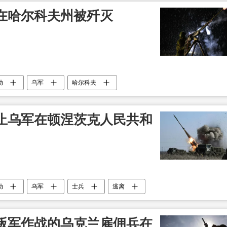
在哈尔科夫州被歼灭
动
乌军
哈尔科夫
止乌军在顿涅茨克人民共和
动
乌军
士兵
逃离
叛军作战的乌克兰雇佣兵在