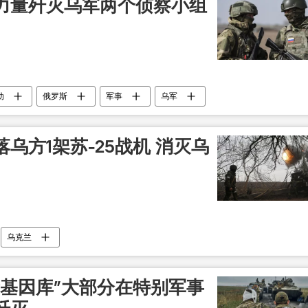
力量歼灭乌军两个侦察小组
动
俄罗斯
军事
乌军
乌方1架苏-25战机 消灭乌
乌克兰
金基因库”大部分在特别军事