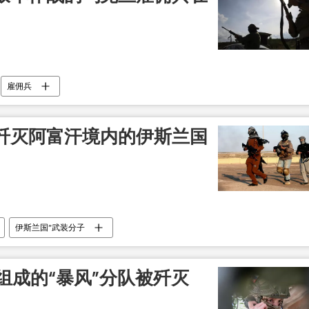
雇佣兵
歼灭阿富汗境内的伊斯兰国
伊斯兰国”武装分子
组成的“暴风”分队被歼灭