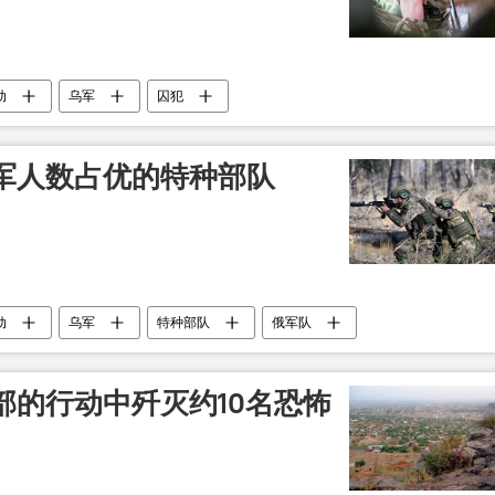
动
乌军
囚犯
军人数占优的特种部队
动
乌军
特种部队
俄军队
部的行动中歼灭约10名恐怖