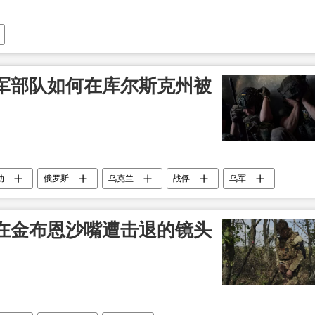
军部队如何在库尔斯克州被
动
俄罗斯
乌克兰
战俘
乌军
在金布恩沙嘴遭击退的镜头