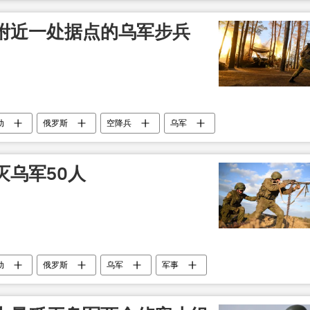
附近一处据点的乌军步兵
动
俄罗斯
空降兵
乌军
灭乌军50人
动
俄罗斯
乌军
军事