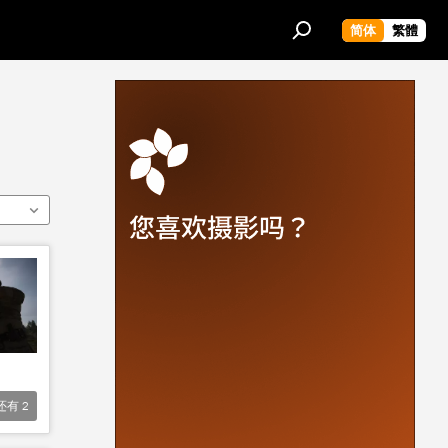
简体
繁體
还有
2