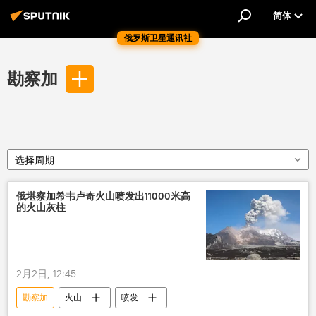
简体
俄罗斯卫星通讯社
勘察加
选择周期
俄堪察加希韦卢奇火山喷发出11000米高
的火山灰柱
2月2日, 12:45
勘察加
火山
喷发