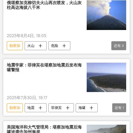
俄堪察加克柳切夫火山再次喷发，火山灰
柱高达海拔八千米
2025年8月4日, 18:05
勘察加
火山
危险
还有
3
俄罗斯紧急情况部
喷发
地震
地震学家：菲律宾在堪察加地震后发布海
啸警报
2025年7月30日, 19:17
勘察加
地震
菲律宾
海啸
还有
1
警报
美国海洋和大气管理局：堪察加地震后海
啸波袭击加州海岸