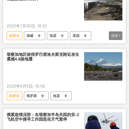
2025年7月30日, 18:22
勘察加
海啸
地震
美国
还有
1
加州
堪察加地区彼得罗巴甫洛夫斯克附近发生
震感4.8级地震
2025年6月5日, 10:56
勘察加
俄罗斯
地震
俄紧急情况部：在堪察加半岛失踪的安-2
飞机空中搜寻工作因恶劣天气暂停