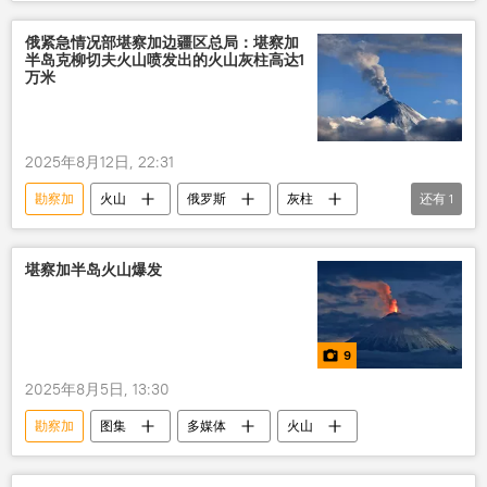
俄紧急情况部堪察加边疆区总局：堪察加
半岛克柳切夫火山喷发出的火山灰柱高达1
万米
2025年8月12日, 22:31
勘察加
火山
俄罗斯
灰柱
还有
1
俄罗斯紧急情况部
堪察加半岛火山爆发
9
2025年8月5日, 13:30
勘察加
图集
多媒体
火山