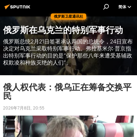
简体
俄罗斯卫星通讯社
俄罗斯在乌克兰的特别军事行动
俄罗斯总统2月21日签署承认两国的总统令，24日宣布
决定对乌克兰采取特别军事行动。弗拉基米尔·普京指
出特别军事行动的目的是“保护那些八年来遭受基辅政
权欺凌和种族灭绝的人们”。
俄人权代表：俄乌正在筹备交换平
民
2026年7月8日, 20:55