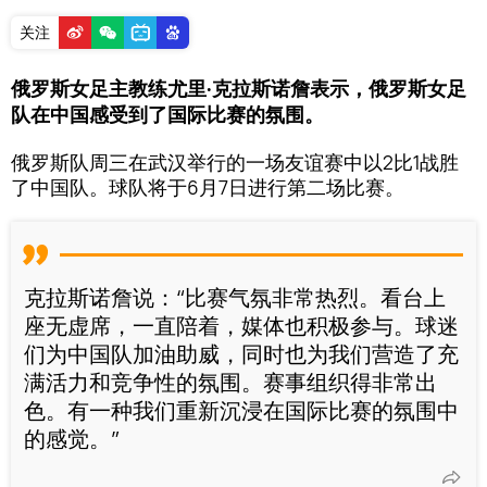
关注
俄罗斯女足主教练尤里·克拉斯诺詹表示，俄罗斯女足
队在中国感受到了国际比赛的氛围。
俄罗斯队周三在武汉举行的一场友谊赛中以2比1战胜
了中国队。球队将于6月7日进行第二场比赛。
克拉斯诺詹说：“比赛气氛非常热烈。看台上
座无虚席，一直陪着，媒体也积极参与。球迷
们为中国队加油助威，同时也为我们营造了充
满活力和竞争性的氛围。赛事组织得非常出
色。有一种我们重新沉浸在国际比赛的氛围中
的感觉。”