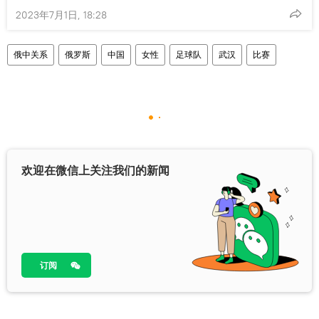
2023年7月1日, 18:28
俄中关系
俄罗斯
中国
女性
足球队
武汉
比赛
欢迎在微信上关注我们的新闻
订阅